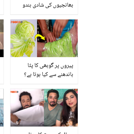
بھانجیوں کی شادی ہندو
لڑکے سے کروا دی ۔۔ بابا
بھائی پٹھان کون ہے، شادی
پر اس نے بھانجیوں کے
ساتھ کیسا سلوک کیا جسے
دیکھ کر سب جذباتی ہو
گئے؟ دیکھیں
پیروں پر گوبھی کا پتّا
باندھنے سے کیا ہوتا ہے؟
جانیں قدیم زمانے سے
آزمائی جانے والی ایسی ٹپ،
جو حیرت انگیز طور پر
فائدہ پہنچاتی ہے