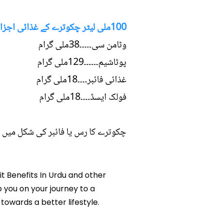
100ملی لیٹر چکوترے کے غذائی اجزاء:
وٹامن سی۔۔۔۔۔38ملی گرام
پوٹاشیم۔۔۔۔۔۔129ملی گرام
غذائی فائبر۔۔۔۔18ملی گرام
فولک ایسڈ۔۔۔۔18ملی گرام
چکوترے کا رس یا فائبر کی شکل میں 
it Benefits In Urdu and other
p you on your journey to a
owards a better lifestyle.