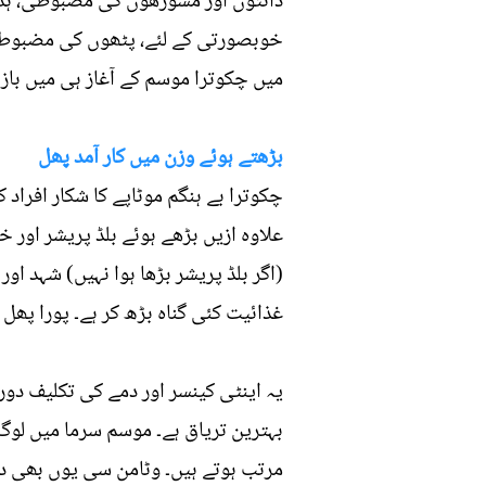
دانتوں اور مسوڑھوں کی مضبوطی، ہڈی
خوبصورتی کے لئے، پٹھوں کی مضبوطی،
میں چکوترا موسم کے آغاز ہی میں بازار
بڑھتے ہوئے وزن میں کار آمد پھل
چکوترا بے ہنگم موٹاپے کا شکار افرا
علاوہ ازیں بڑھے ہوئے بلڈ پریشر اور خ
(اگر بلڈ پریشر بڑھا ہوا نہیں) شہد ا
غذائیت کئی گناہ بڑھ کر ہے۔ پورا پھل
بہترین تریاق ہے۔ موسم سرما میں لوگ
مرتب ہوتے ہیں۔ وٹامن سی یوں بھی دی