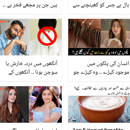
بال ہے جس کو کھینچنے سے
ہیں جن پر مجھے فخر ہے ۔۔
موت ہوسکتی ہے؟ اہم
اداکار محمد احمد کی بیٹیاں
معلومات جو آپ کے لیے
کیا کرتی ہیں؟ جانئیے ان
جاننا آج ہی ضروری ہے ورنہ
کی زندگی سے متعلق
نقصان اٹھانا پڑسکتا ہے
دلچسپ باتیں
انسان کی پلکوں میں
آنکھوں میں درد، خارش یا
موجود کیڑے ۔۔ وہ کیڑے جو
سوجن ہونا ۔۔ آنکھوں کے
چہرے کے ساتھ کیا کرتے
انفیکشن سے محفوظ رہنے
ہیں اور رات میں کیوں نکلتے
کے وہ طریقے، جو اس
ہیں؟
تکلیف میں آنکھوں کو
سکون دیں