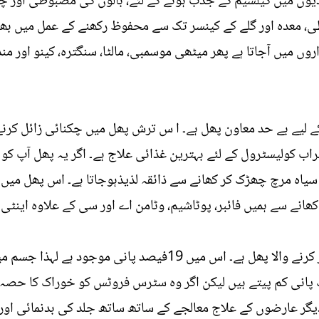
وں میں کیلشیم کے جذب ہونے کے لئے، بالوں کی مضبوطی اور چم
 معدہ اور گلے کے کینسر تک سے محفوظ رکھنے کے عمل میں بھی 
وں میں آجاتا ہے پھر میٹھی موسمبی، مالٹا، سنگترہ، کینو اور مند
د کے لیے بے حد معاون پھل ہے۔ ا س ترش پھل میں چکنائی زائل 
راب کولیسٹرول کے لئے بہترین غذائی علاج ہے۔ اگر یہ پھل آپ کو 
ور سیاہ مرچ چھڑک کر کھانے سے ذائقہ لذیذہوجاتا ہے۔ اس پھل میں
 کھانے سے ہمیں فائبر، پوٹاشیم، وٹامن اے اور سی کے علاوہ اینٹ
یہ اینٹی کینسر اور دمے کی تکلیف دور کرنے والا پھل ہے۔ اس میں
 پانی کم پیتے ہیں لیکن اگر وہ سٹرس فروٹس کو خوراک کا حصہ
گر عارضوں کے علاج معالجے کے ساتھ ساتھ جلد کی بدنمائی اور ب