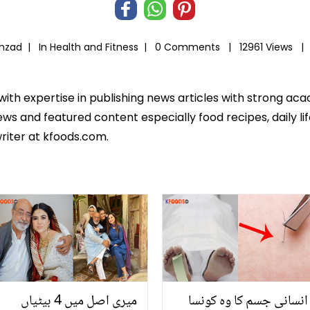
ahzad |
In
Health and Fitness
|
0 Comments |
12961 Views |
 with expertise in publishing news articles with strong 
ws and featured content especially food recipes, daily lif
riter at kfoods.com.
انسانی جسم کا وہ کونسا
میری اصل میں 4 بیٹیاں