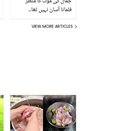
جمال کی موت کا منظر
فلمانا آسان نہیں تھا۔۔
جویریہ اور سعود ڈرامے کے
سین پر بات کرتے ہوئے
VIEW MORE ARTICLES
دکھی ہوگئے