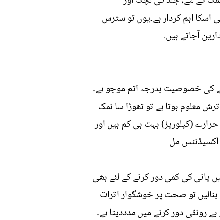
ک کے لئے، جلد کی لچک اور
اسکا اہم کردار ہے۔یوں تو سٹرس
ارین آجاتے ہیں۔
کرنے کی خصوصیت بدرجہ اتم موجو ہے۔
ترش معلوم ہوتا ہے تو تھوڑا سا نمک
 حرارے (کیلوریز) بہت ہی کم ہیں اور
ی آکسیڈنٹس مل
 19فیصد پانی موجود ہے لہذا جسم میں پانی کی کمی دور کرنے کے لئے بھی
 بنالیں تو صحت پر خوشگوار اثرات
ے رونقی دور کرنے میں مدددیتا ہے۔