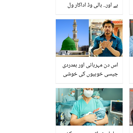
ہے اور.. ہالی وڈ اداکار ول
اسمتھ کے دل پر قرآن پڑھنے
کا کیا اثر ہوا؟
اس دن مہربانی اور ہمدردی
جیسی خوبیوں کی خوشی
منائیں.. حضور پاک ﷺ کی
ولادت کی یاد میں شاہ رُخ
خان کا دل چھو لینے والا
پیغام