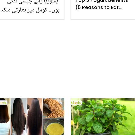
ایشوریا رائے جیسی لگتی
Top 5 Yogurt Benefits
(5 Reasons to Eat
ہوں۔۔ کومل میر بھارتی ملکہ
Yogurt Everyday)
حُسن سے اپنا موازنہ کیوں
کرنے لگیں؟ دلچسپ انکشاف