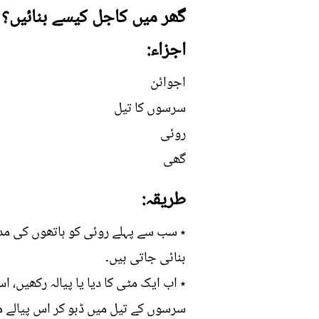
گھر میں کاجل کیسے بنائیں؟
اجزاء:
اجوائن
سرسوں کا تیل
روئی
گھی
طریقہ:
٭ سب سے پہلے روئی کو ہاتھوں کی مدد 
بنائی جاتی ہیں۔
٭ اب ایک مٹی کا دیا یا پیالہ رکھیں، 
سرسوں کے تیل میں ڈبو کر اس پیالے 