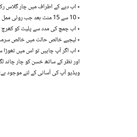
٭ اب دیے کے اطراف میں چار گلاس رکھ
٭ 10 سے 15 منٹ بعد جب روئی ممل طور پر جل جائے گی تو ساری کالک پلیٹ پر چپک جائے گی۔
٭ اب چمچ کی مدد سے پلیٹ کو کھرچ ل
٭ لیجیے خالص حالت میں خالص سرمہ 
٭ اب اگر آپ چاہیں تو اس میں تھوڑا سا
اور نظر کے ساتھ حُسن کو چار چاند لگا
ویڈیو آپ کی آسانی کے لئے موجود ہے: