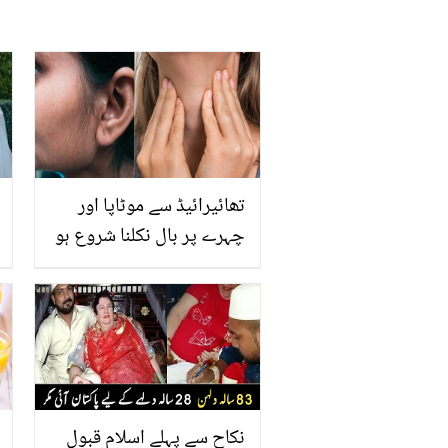
تھائیرائیڈ سے موٹاپا اور
چہرے پر بال نکلنا شروع ہو
جاتے ہیں اور ۔۔ ڈاکٹر اس کا
کیا علاج بتاتے ہیں؟ جانیں
وہ معلومات جو آپ کو بھی
معلوم ہونی چاہیئے
نکاح سے پہلے اسلام قبول