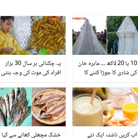
10 یا 20 لاکھ ۔۔۔ ماہرہ خان
یہ چکنائی ہر سال 30 ہزار
کی شادی کا جوڑا کتنے کا
افراد کی موت کی وجہ بنتی
تھا؟ خوبصورت سفید لہنگے
ہے.. آپ کے بچے بھی آلو کے
کی قیمت جان کر آپ حیران
چپس شوق سے کھاتے ہیں
رہ جائیں گے
تو ایک بار یہ بھی پڑھ لیں
اب کریں ناشتہ ایک نئے
خشک مچھلی کھانے سے کیا