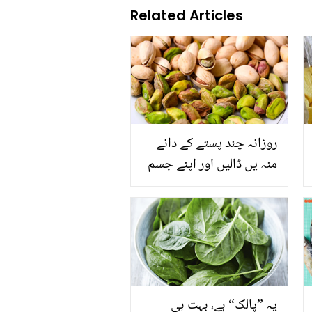
Related Articles
روزانہ چند پستے کے دانے
منہ یں ڈالیں اور اپنے جسم
کے کئی مسائل سے نجات
پائیں
یہ ”پالک“ ہے، بہت ہی