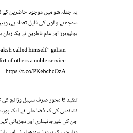
یہ جملہ شو میں موجود حاضرین کے لیے
سمجھنے والوں کی قلیل تعداد ہے، وہی
یوٹیوبرز اور عام ناظرین نے یک زبان 
Baksh called himself” galian
irt of others a noble service
https://t.co/PKebchqOzA
تنقید کا محور صرف سہیل وڑائچ کی ت
نشاندہی کی کہ فضا علی نے ایک پورے 
جن کی غیرجانبداری اور تجزیاتی گہرا
دیا، جب کہ پرویز سندھیلہ نے اس بات 