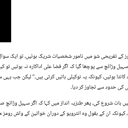
وز کے تفریحی شو میں نامور شخصیات شریک ہوئیں، تو ایک سوا
ل وڑائچ سے پوچھا گیا کہ اگر فضا علی اداکارہ نہ ہوتیں تو کیا ہ
 کانٹا ہوتیں، کیونکہ یہ نوکیلی باتیں کرتی ہیں۔" لیکن جب یہی
گی کی حدود سے تجاوز کر دیا۔
یں بات شروع کی، پھر طنزیہ انداز میں کہا کہ اگر سہیل وڑائچ 
کیونکہ ان کے بقول وہ انٹرویو کے دوران خواتین کے واش رومز م