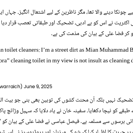
 چونکا دینے والا تھا، مگر ناظرین کے لیے اشتعال انگیز۔ جہاں
ں اکثریت نے اس کو بے ادبی، تضحیک اور طبقاتی تعصب قرار دیا
ہو کر فضا علی کے بیان کی مذمت کی ہے۔
an toilet cleaners: I’m a street dirt as Mian Muhammad 
ora” cleaning toilet in my view is not insult as cleaning d
swarraich)
June 9, 2025
ضحیک نہیں بلکہ اُن محنت کشوں کی توہین بھی بنی جو بیت ال
طبقے کو نیچا دکھایا۔ سفینہ خان نے یاد دلایا کہ سہیل وڑائچ پ
ئی برسوں سے مسلمہ ہے۔ فیصل عباسی نے فضا علی کے بیان کو "ا
پر حیرت کا اظہار کیا کہ شو کے میزبان اور پروڈیوسرز نے اس تبص