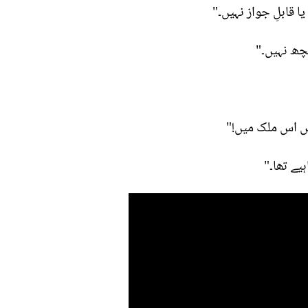
 قابلِ جواز نہیں۔"
چھ نہیں۔"
یں اس ملک میں!"
یے تھا۔"