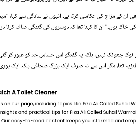
ی ان کے مزاج کی عکاسی کرتا ہے۔ انہوں نے سادگی سے کہا، "می
 کی خاک ہوں۔" ان کا کہنا تھا کہ دوسروں کی گندگی صاف کرنا 
 نوک جھونک نہیں، بلکہ یہ گفتگو اس حساس حد کو عبور کر گئی
 طنزیہ تھا، مگر اس سے نہ صرف ایک بزرگ صحافی بلکہ ایک پور
aich A Toilet Cleaner
s on our page, including topics like Fiza Ali Called Suhail
insights and practical tips for Fiza Ali Called Suhail Warrr
life. Our easy-to-read content keeps you informed and e