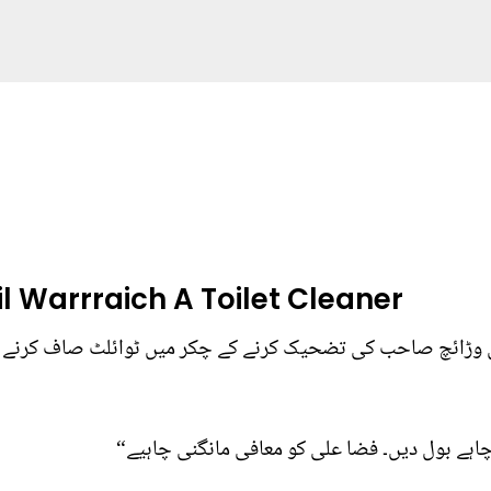
il Warrraich A Toilet Cleaner
 وڑائچ صاحب کی تضحیک کرنے کے چکر میں ٹوائلٹ صاف کرنے وا
اہے بول دیں۔ فضا علی کو معافی مانگنی چاہیے“