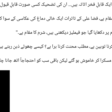
 قابلِ فخر اثاثہ ہیں... ان کی تضحیک کسی صورت قابلِ قبول یا
قام ہے، فضا علی کے تاثرات ایک خالی دماغ کی عکاسی کے سوا ک
پر دکھایا گیا جو فیملیز دیکھتی ہیں، شرم کا مقام ہے۔"
ا توہین ہے، مطلب محنت کرنا برا ہے؟ کیسے چھوٹے ذہن رہتے ہ
سکرا کر خاموش ہو گئے لیکن باقی سب کو احتجاجاً اٹھ جانا چاہ