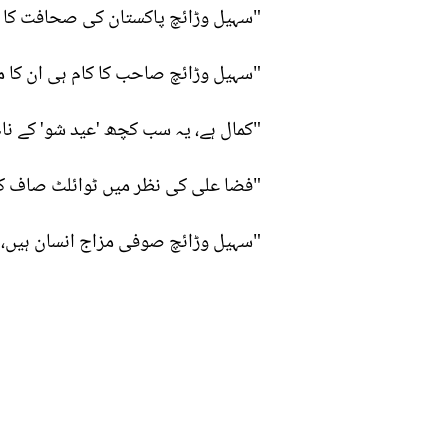
"سہیل وڑائچ پاکستان کی صحافت کا ایک
"سہیل وڑائچ صاحب کا کام ہی ان کا م
"کمال ہے، یہ سب کچھ 'عید شو' کے نام 
"فضا علی کی نظر میں ٹوائلٹ صاف کرن
"سہیل وڑائچ صوفی مزاج انسان ہیں، م