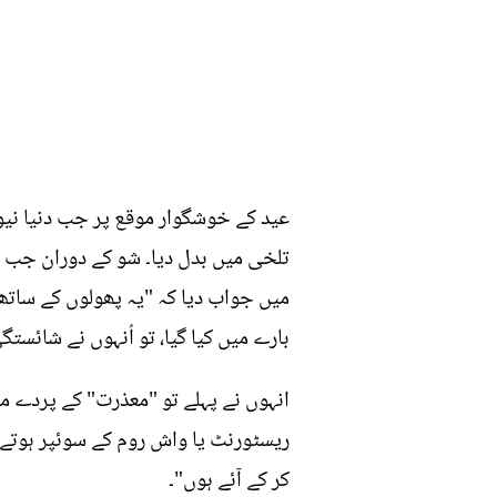
عید کے خوشگوار موقع پر جب دنیا نی
تلخی میں بدل دیا۔ شو کے دوران جب سہی
میں جواب دیا کہ "یہ پھولوں کے ساتھ
بارے میں کیا گیا، تو اُنہوں نے شائست
انہوں نے پہلے تو "معذرت" کے پردے م
ریسٹورنٹ یا واش روم کے سوئپر ہوتے، 
کر کے آئے ہوں"۔