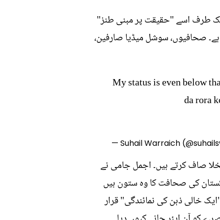
 ایک طرف اسے "حقیقت پر مبنی طنز"
 ہے۔ صحافیوں، سوشل میڈیا صارفین،
My status is even below th
da rora k
— Suhail Warraich (@suhail
خلا صاف کرتے ہیں۔ اجمل جامی نے
اکستان کی صحافت کا وہ ستون ہیں
یک خالی ذہن کی نمائندگی" قرار
رے کو آن ایئر جانے کیوں دیا۔