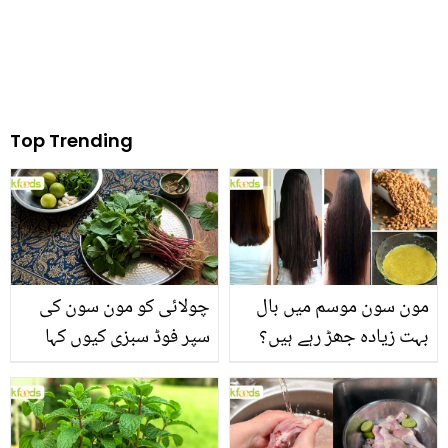
Top Trending
مون سون موسم میں بال
چولائی کو مون سون کی
بہت زیادہ جھڑ رہے ہیں؟
سپر فوڈ سبزی کیوں کہا
جانیں بالوں کو مضبوط
جاتا ہے؟ جانیں وٹامنز،
بنانے کے چند قدرتی طریقے
منرلز اور اینٹی آکسیڈنٹس
سے بھرپور اس سبزی کے