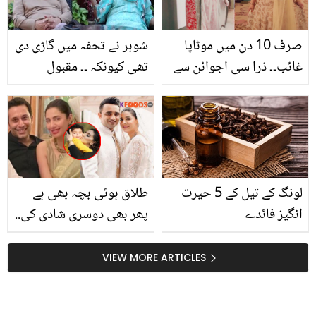
صرف 10 دن میں موٹاپا
شوہر نے تحفہ میں گاڑی دی
غائب۔۔ ذرا سی اجوائن سے
تھی کیونکہ ۔۔ مقبول
وزن کم کرنے والا جادوئی
اداکارہ شمیم ہلالی کے
قہوہ کیسے بنائیں؟ جانیں
شوہر کون سے مشہور
صحافی ہیں؟ ان سے متعلق
دلچسپ معلومات
لونگ کے تیل کے 5 حیرت
طلاق ہوئی بچہ بھی ہے
انگیز فائدے
پھر بھی دوسری شادی کی..
ماہرہ اور کرن طلاق یافتہ
اور بیوہ عورتوں کے لئے
VIEW MORE ARTICLES
مثال بن گئیں