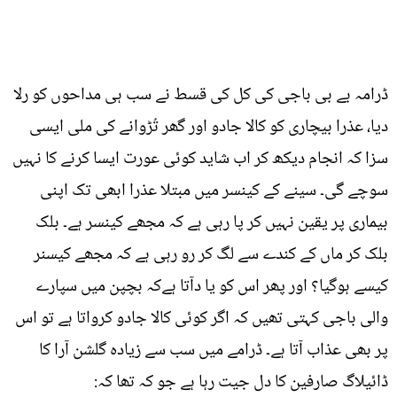
ڈرامہ بے بی باجی کی کل کی قسط نے سب ہی مداحوں کو رلا
دیا، عذرا بیچاری کو کالا جادو اور گھر تُڑوانے کی ملی ایسی
سزا کہ انجام دیکھ کر اب شاید کوئی عورت ایسا کرنے کا نہیں
سوچے گی۔ سینے کے کینسر میں مبتلا عذرا ابھی تک اپنی
بیماری پر یقین نہیں کر پا رہی ہے کہ مجھے کینسر ہے۔ بلک
بلک کر ماں کے کندے سے لگ کر رو رہی ہے کہ مجھے کیسنر
کیسے ہوگیا؟ اور پھر اس کو یا دآتا ہےکہ بچپن میں سپارے
والی باجی کہتی تھیں کہ اگر کوئی کالا جادو کرواتا ہے تو اس
پر بھی عذاب آتا ہے۔ ڈرامے میں سب سے زیادہ گلشن آرا کا
ڈائیلاگ صارفین کا دل جیت رہا ہے جو کہ تھا کہ: