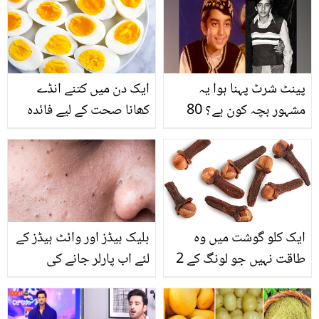
پینٹ شرٹ پہنا ہوا یہ
ایک دن میں کتنے انڈے
مشہور بچہ کون ہے؟ 80
کھانا صحت کے لیے فائدہ
فیصد لوگ انہیں پہچاننے
مند؟
میں فیل ہو جاتے ہیں
ایک کلو گوشت میں وہ
بلیک ہیڈز اور وائٹ ہیڈز کے
طاقت نہیں جو لونگ کے 2
لئے اب پارلر جانے کی
دانوں میں ہے ۔۔ روزانہ 2
ضرورت نہیں ۔۔ جانیئے
لونگ کھانے سے کیا ہوتا ہے؟
صرف 3 سبزیوں کے