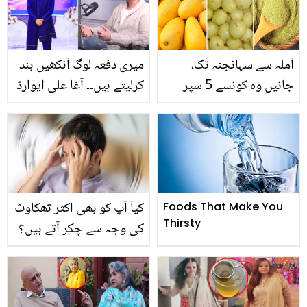
فائدے اور استعمال جان کر
استعمال سے ان کو کیسے
آپ بھی یہ کام ضرور کریں
ختم کیا جا سکتا ہے
گے
آملہ سے سہانجنہ تک،
میری دفعہ لوگ آنکھیں بند
جانیں وہ کونسے 5 سپر
کرلیتے ہیں۔۔ آغا علی ایوارڈ
فوڈز ہیں جو آپ کے
شوز میں کیوں نہیں جاتے؟
مدافعتی نظام کو بڑھانے
بتاتے ہوئے برہم ہوگئے
کے لئے ایندھن کے طور پر
کام کرتے ہیں
کیآ آپ کو بھی اکثر تھکاوٹ
Foods That Make You
Thirsty
کی وجہ سے چکر آتے ہیں؟