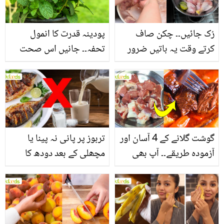
فائدے
رُک جائیں۔۔ چکن صاف
پودینہ قدرت کا انمول
کرتے وقت یہ باتیں ضرور
تحفہ۔۔ جانیں اس صحت
یاد رکھیں
بخش پتوں کے 10 حیرت
انگیز طبی فوائد
گوشت گلانے کے 4 آسان اور
تربوز پر پانی نہ پینا یا
آزمودہ طریقے۔۔ آپ بھی
مچھلی کے بعد دودھ کا
جانیں انٹرنیشنل شیف کے
استعمال۔۔ جانیں کھانوں
بتائے راز
سے متعلق غلط فہمیوں کی
حقیقت کیا ہے اور افواہ
کیا؟