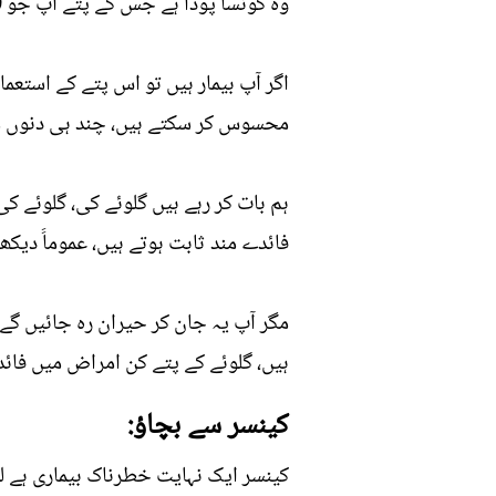
وہ کونسا پودا ہے جس کے پتے آپ جو 80 سال تک بیماریوں سے بچا سکتے ہیں؟
اگر آپ بیمار ہیں تو اس پتے کے است
محسوس کر سکتے ہیں، چند ہی دنوں می
ہم بات کر رہے ہیں گلوئے کی، گلوئے کی
فائدے مند ثابت ہوتے ہیں، عموماََ دیکھ
ہیں، گلوئے کے پتے کن امراض میں فائدہ
کینسر سے بچاؤ:
کینسر ایک نہایت خطرناک بیماری ہے ل