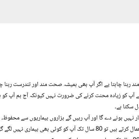
نا چاہتا یے اگر آپ بھی ہمیشہ صحت مند اور تندرست رہنا چا
ے آپ کو زیادہ محنت کرنے کی ضرورت نہیں کیونکہ آج ہم آپ کو ب
ل سکتا ہے۔
آپ کو 80 سال تک بیمار نہیں ہونے دے گا اور آپ رہیں گے ہزاروں بیماریوں سے 
لگے گی وہ پودا کونسا ہے آئیے جانتے ہیں۔