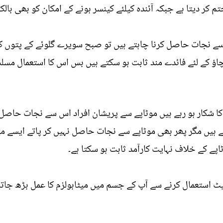
کر دیتا ہے جبکہ آئندہ کیلئے کینسر ہونے کے امکان کو بھی بالک
ے نجات حاصل کرنا چاہتے ہیں تو صبح سویرے گلوئے کے پتوں کا 
چاؤ کے لئے فائدے مند ثابت ہو سکتے ہیں بس اس کا استعمال مسلس
کا شکار ہو رہے ہیں موٹاپے سے پریشان افراد اس سے نجات حاصل 
 ہیں مگر پھر بھی موٹاپے سے نجات حاصل نہیں کر پاتے ایسے می
اپے کے خلاف نہایت کارآمد ثابت ہو سکتا ہے۔
ٹ استعمال کرنے سے آپ کے جسم میں میٹابولزم کا عمل بڑھ جا