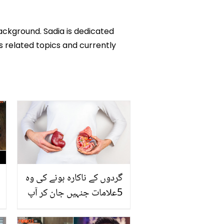
background. Sadia is dedicated
ks related topics and currently
گردوں کے ناکارہ ہونے کی وہ
5علامات جنہیں جان کر آپ
بڑے نقصان سے بچ سکتے
ہیں نیز جانیں لیموں سے