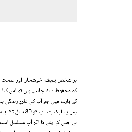
ہر شخص ہمیشہ خوشحال اور صحت مند رہ
کو محفوظ بنانا چاہتے ہیں تو اس کیلئ
کے بارے میں جو آپ کی طرزِ زندگی بد
بس یہ ایک پتہ 
ہے جس کے پتے کا اگر آپ مسلسل استعمال کرتے ہیں تو 80 سال تک آپ کو کوئی بھی بیماری نہیں 