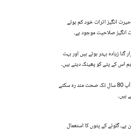
حیرت انگیز اثرات خود کم ہوتے
ت انگیز صلاحیت موجود ہے۔
گنا زیادہ بہتر ہوتے ہیں اور بہت
تاہم اس کے پتے کو پھینک دیتے ہیں۔
مگر آپ یہ جان کر حیران رہ جائیں گے کہ گلوئے کے پتوں میں ایسے فوائد پائے جاتے ہیں جس کے ذریعے آپ 80 سال تک صحت مند رہ سکتے
ے ہیں۔
ہے، گلوئے کے پتوں کا استعمال