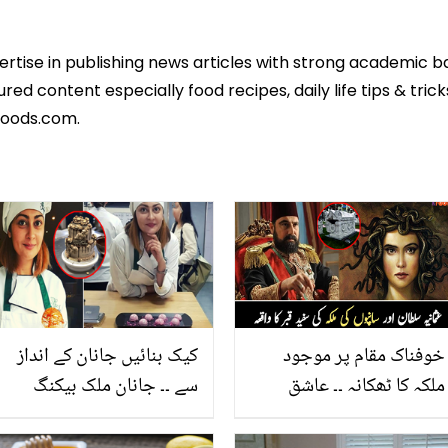
pertise in publishing news articles with strong academic 
ed content especially food recipes, daily life tips & tric
foods.com.
خوفناک مقام پر موجود
کیک بنائیں جانان کے انداز
ملکہ کا ٹھکانہ ۔۔ عاشق
سے ۔۔ جانان ملک بیکنگ
رسول عثمانیہ سلطان اور
کرتے ہوئے ایسا کونسا
سانپوں کی ملکہ کا خوفناک
طریقہ استعمال کرتی ہیں؟