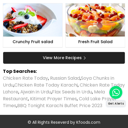
Crunchy Fruit salad
Fresh Fruit Salad
View More Recipes
Top Searches:
Chicken Rate Today
,
Russian Salad
,
Soya Chunks in
Urdu
,
Chicken Rate Today Karachi
,
Chicken Rate Today
Lahore
,
Ajwain in Urdu
,
Flax Seeds in Urdu
,
Mela
Restaurant
,
Kitimat Prayer Times
,
Cold Lake Prayer
Get Alerts
Times
,
BBQ Tonight Karachi Buffet Price 2023
© All Rights Reseverd by
Kfoods.com