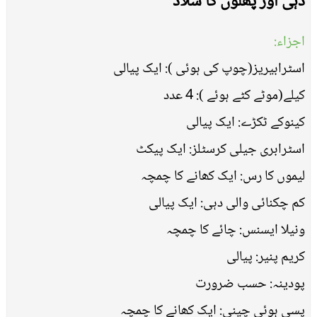
دہی اور پھلوں کا سلاد
اجزاء:
اسٹرابیریز(چوپ کی ہوئی ): ایک پیالی
کیلے(موٹے کٹے ہوئے ): 4 عدد
کینوکے ٹکڑے: ایک پیالی
اسٹرابری جیلی کرسٹلز: ایک پیکٹ
لیموں کا رس: ایک کھانے کا چمچہ
کم چکنائی والی دہی: ایک پیالی
ونیلا ایسنس: چائے کا چمچہ
کریم پنیر: پیالی
پودینہ: حسب ضرورت
پسی ہوئی چینی: ایک کھانے کا چمچہ