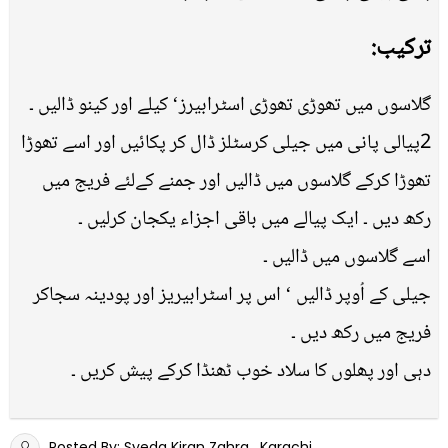
ترکیب:
گلاسوں میں تھوڑی تھوڑی اسٹرابیرز‘ کیلے اور کینو ڈالیں ۔
2پیالی پانی میں جیلی کرسٹلز ڈال کر پکائیں اور اسے تھوڑا
تھوڑا کرکے گلاسوں میں ڈالیں اور جمنے کےلئے فریج میں
رکھ دیں ۔ ایک پیالے میں باقی اجزاء یکجان کرلیں ۔
اسے گلاسوں میں ڈالیں ۔
جیلی کے اُوپر ڈالیں ‘ اس پر اسٹرابیریز اور پودینہ سجاکر
فریج میں رکھ دیں ۔
دہی اور پھلوں کا سلاد خوب ٹھنڈا کرکے پیش کریں ۔
Posted By: Syeda Kiran Zahra , Karachi