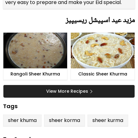
very easy to prepare and make your Eid special.
مزید عید اسپیشل ریسیپیز
Rangoli Sheer Khurma
Classic Sheer Khurma
View More Recipes
Tags
sher khuma
sheer korma
sheer kurma