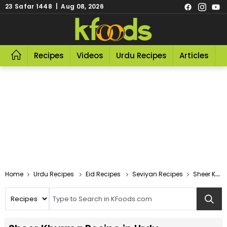
23 Safar 1448 | Aug 08, 2026
Recipes
Videos
Urdu Recipes
Articles
R
Home
Urdu Recipes
Eid Recipes
Seviyan Recipes
Sheer Khurma Recipe In Urdu