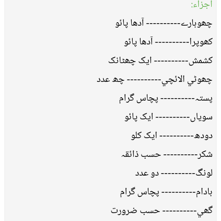
اجزاء:
چھوہارے---------- آدھا پائو
کھوپرا---------- آدھا پائو
کشمش---------- ايک چھٹانک
چھوٹي الائچي---------- چھ عدد
پستہ---------- پچاس گرام
سوياں---------- ايک پائو
دودھ---------- ايک کلو
شکر---------- حسب ذائقہ
لونگ---------- دو عدد
بادام---------- پچاس گرام
گھي---------- حسب ضرورت