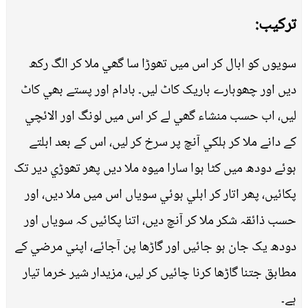
ترکیب:
سويوں کو ابال کر اس ميں تھوڑا سا گھي ملا کر الگ رکھ
ديں اور چھوہارے باريک کاٹ ليں۔ بادام اور پستے بھي کاٹ
ليں، اب حسب منشاء گھي لے کر اس ميں لونگ اور الائچي
کے دانے ملا کر ہلکي آنچ پر سرخ کر ليں، اس کے بعد ابلتے
ہوئے دودھ ميں کٹا ہوا سارا ميوہ ملا ديں پھر تھوڑي دير تک
پکائيں، پھر اتار کر ابلي ہوئي سوياں اس میں ملا ديں، اور
حسب ذائقہ شکر ملا کر آنچ ديں، اتنا پکائيں کہ سوياں اور
دودھ يک جان ہو جائيں اور گاڑھا پن آجائے، اپني مرضي کے
مطابق جتنا گاڑھا کرنا چائيں کر لیں، مزيدار شير خرما تيار
ہے۔