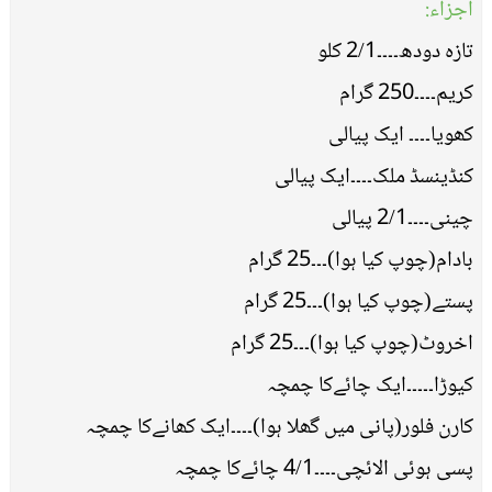
اجزاء:
تازہ دودھ۔۔۔۔2/1 کلو
کریم۔۔۔۔250 گرام
کھویا۔۔۔۔ ایک پیالی
کنڈینسڈ ملک۔۔۔۔ایک پیالی
چینی۔۔۔۔2/1 پیالی
بادام(چوپ کیا ہوا)۔۔۔25 گرام
پستے(چوپ کیا ہوا)۔۔۔25 گرام
اخروٹ(چوپ کیا ہوا)۔۔۔25 گرام
کیوڑا۔۔۔۔۔ایک چائےکا چمچہ
کارن فلور(پانی میں گھلا ہوا)۔۔۔۔ایک کھانےکا چمچہ
پسی ہوئی الائچی۔۔۔۔4/1 چائےکا چمچہ