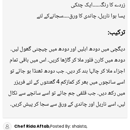
زردے کا رنگ۔۔۔۔۔ایک چٹکی
پسا ہوا ناریل، چاندی کا ورق۔۔۔۔سجانےکے لئے
ترکیب:
دیگچی میں دودھ ابلیں اور دودھ میں چیچنی گھول لیں۔
دودھ میں کارن فلور ملا کر گاڑھا کریں۔ اس میں باقی تمام
اجزاء ملا کر چالہا بند کر دیں۔ جب دودھ ٹھنڈا ہو جائے تو
اسے سانچوں میں بھر کر کمازکم 4 گھنٹوں کے لئے فریزر
میں رکھ دیں۔ جب قلفی جم جائے تو اسے سانچے سے نکال
لیں، اسے ناریل اور چاندی کے ورق سے سجا کر پیش کریں۔
Chef Rida Aftab
,Posted By: shaista,