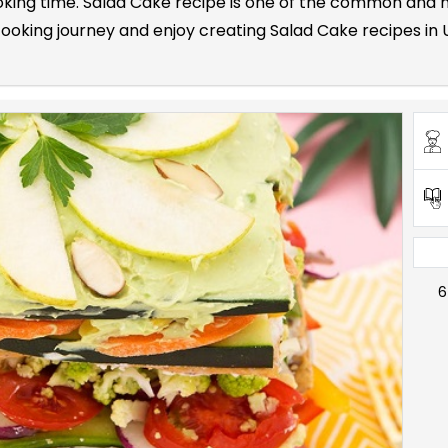
ooking time. Salad Cake recipe is one of the common and m
oking journey and enjoy creating Salad Cake recipes in Ur
6