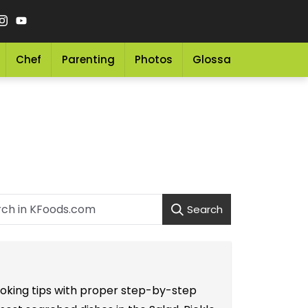
Chef
Parenting
Photos
Glossary
Grocery 
Search
ooking tips with proper step-by-step