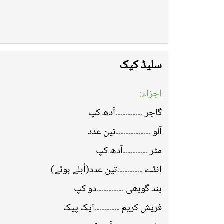
سلیڈ کیک
اجزاء:
گاجر ۔۔۔۔۔۔۔۔۔۔۔آدھ کپ
آلو ۔۔۔۔۔۔۔۔۔۔۔۔۔۔تین عدد
مٹر ۔۔۔۔۔۔۔۔۔۔آدھ کپ
انڈے ۔۔۔۔۔۔۔۔۔۔تین عدد(اُبلے ہوئے)
بند گوبھی ۔۔۔۔۔۔۔۔۔۔۔دو کپ
فریش کریم ۔۔۔۔۔۔۔۔۔۔ایک پیک