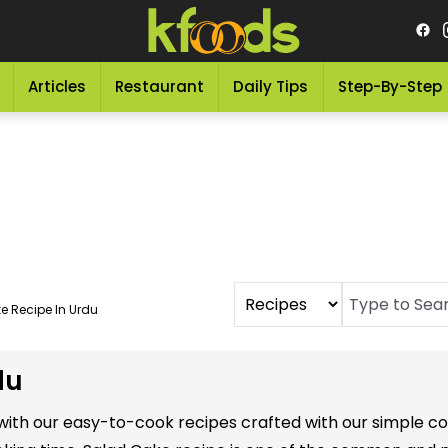
Articles
Restaurant
Daily Tips
Step-By-Step
e Recipe In Urdu
du
u with our easy-to-cook recipes crafted with our simple c