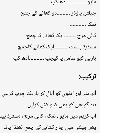
مایو ۔۔۔۔۔۔۔۔۔۔۔۔۔آدھ کپ
جیلٹن پاؤڈر ۔۔۔۔۔۔۔۔۔دو کھانے کے چمچ
نمک ۔۔۔۔۔۔۔۔۔۔۔
کالی مرچ ۔۔۔۔۔۔۔۔ایک کھانے کا چمچ
مسٹرڈ پیسٹ ۔۔۔۔۔۔۔۔۔ایک کھانے کاچمچ
باربی کیو ساس یا کیچپ ۔۔۔۔۔۔۔۔۔۔آدھ کپ
ترکیب:
آلو،مٹر اور انڈوں کو اُبال کر باریک چوپ کرلیں ۔
بند گوبھی کو بھی کدو کش کرلیں ۔
اب کریم میں مایو ، نمک ، کالی مرچ ، مسٹرڈ پ
پھر جیلٹن میں چا ر کھانے کے چمچ ٹھنڈا پانی