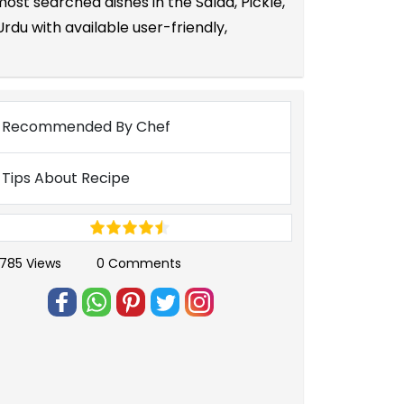
ost searched dishes in the Salad, Pickle,
du with available user-friendly,
Recommended By Chef
Tips About Recipe
785 Views
0 Comments