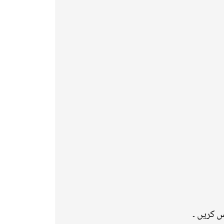
س کریں ۔