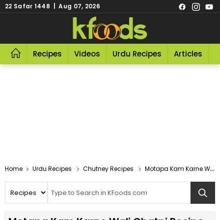
22 Safar 1448 | Aug 07, 2026
Recipes
Videos
Urdu Recipes
Articles
R
Home
Urdu Recipes
Chutney Recipes
Motapa Kam Karne Wali Chatni Recipe In Urdu