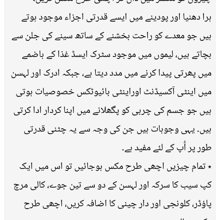
ہرا دھنیا اور پودینے میں ایسے قدرتی اجزاء موجود ہوتے
ہیں جو معدے کو راحت بخشنے کے ساتھ سینے کی جلن سے
بچاتے ہیں، لیموں میں موجود سٹرک ایسڈ غذا کے ہاضمے
میں پھرتی پیدا کرنے میں مدد دیتا ہے، جبکہ ادرک اور لہسن
میں اینٹی آکسیڈنٹ اوراینٹی بائیوٹکس خصوصیات ہوتی
ہیں جو جسم کی چربی کو پگھلانے میں اپنا کردار ادا کرتی
ہیں۔ یہی وجوہات ہیں جن کی وجہ سے یہ چٹنی قدرتی
طور پر آُپ کے لئے مفید ہے۔
٭ تمام چیزیں اچھی طرح مکس ہوجائیں تو اس میں ایک
کپ سیب کا سرکہ اور لہسن کے دو سے تین جوے، کالی مرچ
پاؤڈر، کلونجی اور دار چینی کا اضافہ کریں، اچھی طرح