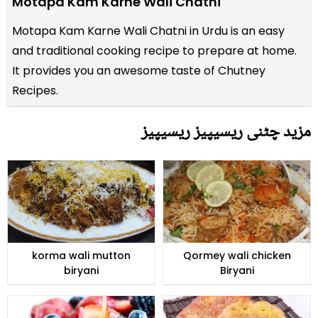
Motapa Kam Karne Wali Chatni
Motapa Kam Karne Wali Chatni in Urdu is an easy
and traditional cooking recipe to prepare at home.
It provides you an awesome taste of Chutney
Recipes.
مزید چٹنی ریسیپیز ریسیپیز
korma wali mutton
Qormey wali chicken
biryani
Biryani