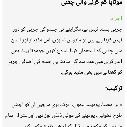
موٹاپا کم کرنے والی چٹنی
اجزاء:
چربی پسند نہیں ہے، مگراپنے ہی جسم کی چربی کو دور
نہیں کرپا رہے ہیں تو مایوس نہ ہوں، اس مذیدار اور آسان
سی چٹنی کو استعمال کرنا شروع کریں جوموٹا پیٹ بھی
اندر کرنے میں مدد دے گی ساتھ ہی جسم کی اضافی چربی
کو گھٹانے میں بھی مفید ہوگی۔
ترکیب:
٭ ہرا دھنیا، پودینہ، لیموں، ادرک، ہری مرچیں ان کو اچھی
طرح دھولیں، پودینے کے موٹی ڈنڈی توڑ دیں اور پھر ان تمام
چیزوں کو مکسر میں ڈال کر اچھی طرح مکس کریں۔