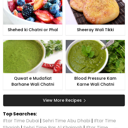
Shehed ki Chatni or Phal
Sheeray Wali Tikki
Quwat e Mudafiat
Blood Pressure Kam
Barhane Wali Chatni
Karne Wali Chatni
View More Recipes
Top Searches:
Iftar Time Dubai
|
Sehri Time Abu Dhabi
|
Iftar Time
Sharjah
|
Sehri Time Ras Al Khaimah
|
Iftar Time