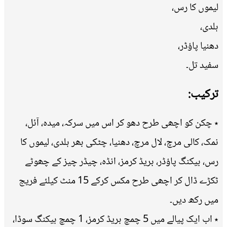
لیموں کا رس،
ہلدی،
دھنیا پاؤڈر،
سفید تل۔
ترکیب:
٭ چکن کو اچھی طرح دھو کر اس میں سرکہ، میدہ، آئل،
نمک، کالی مرچ، لال مرچ، دھنیا، چٹکی بھر ہلدی، لیموں کا
رس، بیکنگ پاؤڈر، بریڈ کرمز، انڈہ، چیڈر چیز کے چھوٹے
ٹکڑے ڈال کر اچھی طرح مکس کرکے 15 منٹ کیلئے فریج
میں رکھ دیں۔
٭ اب ایک پیالے میں 5 چمچ بریڈ کرمز، 1 چمچ بیکنگ سوڈا،