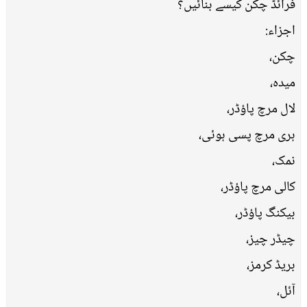
فرائڈ چکن کیسے بنائیں؟
اجزاء:
چکن،
میدہ،
لال مرچ پاؤڈر،
ہری مرچ پسی ہوئی،
نمک،
کالی مرچ پاؤڈر،
بیکنگ پاؤڈر،
چیڈر چیز،
بریڈ کرمز،
آئل،