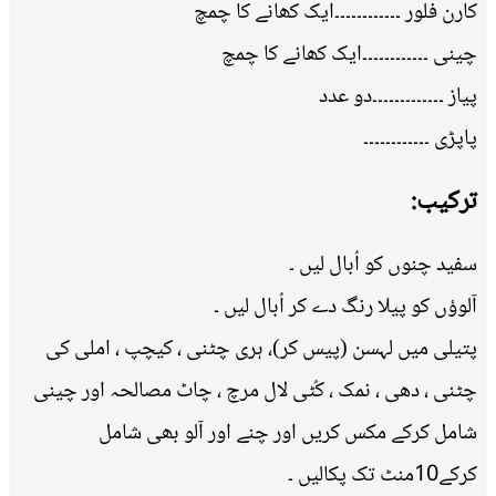
کارن فلور ۔۔۔۔۔۔۔۔۔۔۔۔ایک کھانے کا چمچ
چینی ۔۔۔۔۔۔۔۔۔۔۔۔ایک کھانے کا چمچ
پیاز ۔۔۔۔۔۔۔۔۔۔۔۔۔دو عدد
پاپڑی ۔۔۔۔۔۔۔۔۔۔۔۔
ترکیب:
سفید چنوں کو اُبال لیں ۔
آلوؤں کو پیلا رنگ دے کر اُبال لیں ۔
پتیلی میں لہسن (پیس کر)، ہری چٹنی ، کیچپ ، املی کی
چٹنی ، دھی ، نمک ، کُٹی لال مرچ ، چاٹ مصالحہ اور چینی
شامل کرکے مکس کریں اور چنے اور آلو بھی شامل
کرکے10منٹ تک پکالیں ۔