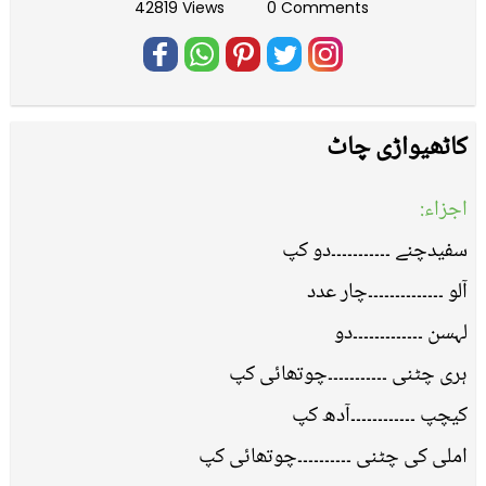
42819 Views
0 Comments
کاٹھیواڑی چاٹ
اجزاء:
سفیدچنے ۔۔۔۔۔۔۔۔۔۔۔دو کپ
آلو ۔۔۔۔۔۔۔۔۔۔۔۔۔۔چار عدد
لہسن ۔۔۔۔۔۔۔۔۔۔۔۔۔دو
ہری چٹنی ۔۔۔۔۔۔۔۔۔۔۔چوتھائی کپ
کیچپ ۔۔۔۔۔۔۔۔۔۔۔۔آدھ کپ
املی کی چٹنی ۔۔۔۔۔۔۔۔۔۔چوتھائی کپ