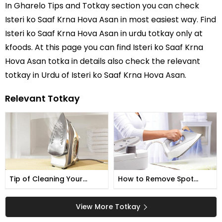
In
Gharelo Tips and Totkay
section you can check
Isteri ko Saaf Krna Hova Asan
in most easiest way. Find
Isteri ko Saaf Krna Hova Asan in
urdu totkay
only at
kfoods. At this page you can find Isteri ko Saaf Krna
Hova Asan totka in details also check the relevant
totkay in Urdu of Isteri ko Saaf Krna Hova Asan.
Relevant Totkay
Tip of Cleaning Your
How to Remove Spot
Steam Iron
from Below the Iron!
View More Totkay