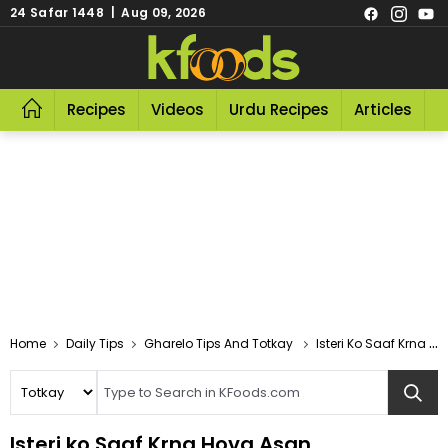
24 Safar 1448 | Aug 09, 2026
Recipes
Videos
Urdu Recipes
Articles
R
Home
Daily Tips
Gharelo Tips And Totkay
Isteri Ko Saaf Krna Hova Asan
Isteri ko Saaf Krna Hova Asan