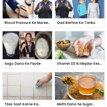
Blood Pressure Ke Mareez
Qad Barhne Ka Tarika
Roza Kese Rakhen?
Sago Dana Ke Fayde
Vitamin D3 Ki Miqdar Kese
Poori Ki Jaye
Tiles Saaf Karne Ka
Methi Dana Se Sugar