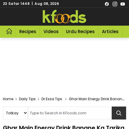
23 Safar 1448 | Aug 08, 2026
Recipes
Videos
Urdu Recipes
Articles
R
Home
Daily Tips
Dr Essa Tips
Ghar Main Energy Drink Banane Ka Tarika
Ghar Main Energy Drink Banane Ka Tarika