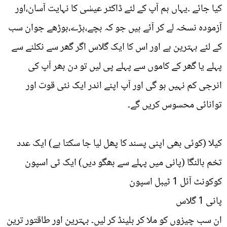
کیا جائے ۔یہاں ہم آپ کے لئے ڈاکٹر عیسٰی کا نہایت آسان،اور
آزمودہ نسخہ لے کر آئے ہیں جو کہ بچے،بڑے،بوڑھے جوان سب
کے لئے بہترین ہے اور اس کا ایک گلاس اگر گھر سے نکلنے سے
پہلے یا گھر کے کاموں سے پہلے پی لیں تو دن بھر آپ کی
انرجی کم نہیں ہو گی اور آپ اپنے اندر ایک نئی قوت اور
توانائی محسوس کریں گے۔
کیلا (کوئی بھی اپنی پسند کا پھل لیا جا سکتا ہے) ایک عدد
تخم بالنگا (پانی میں پہلے سے بھگو دیں) ایک ٹی اسپون
کوکونٹ آئل 1 ٹیبل اسپون
پانی 1 گلاس
ان سب چیزوں کو ملا کر بلینڈ کر لیں۔ بہترین اور طاقتور ترین