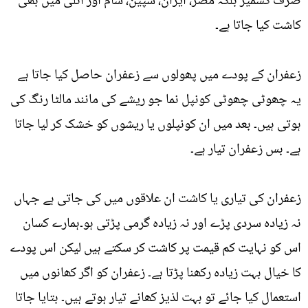
صرف کشمیر بلکہ مصر، ایران، سپین، شام اور اٹلی میں بھی
کاشت کیا جاتا ہے۔
زعفران کے پودے میں پھولوں سے زعفران حاصل کیا جاتا ہے
یہ چھوٹی چھوٹی کونپل نما جو ریشے کی مانند مالٹا رنگ کی
ہوتی ہیں۔ بعد میں ان کونپلوں یا ریشوں کو خشک کر لیا جاتا
ہے۔ بس زعفران تیار ہے۔
زعفران کی تیاری یا کاشت ان علاقوں میں کی جاتی ہے جہاں
نہ زیادہ سردی پڑے اور نہ زیادہ گرمی پڑتی ہو۔ہمارے کسان
اس کو نہایت کم قیمت پر کاشت کر سکتے ہیں لیکن اس پودے
کا خیال بہت زیادہ رکھنا پڑتا ہے۔ زعفران کو اگر کھانوں میں
استعمال کیا جائے تو بہت لذیز کھانے تیار ہوتے ہیں۔ بتایا جاتا