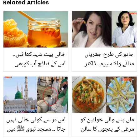
Related Articles
جادو کی طرح جھریاں
خالی پیٹ شہد کھا ئیں۔۔
مٹانے والا سیرم۔۔ ڈاکٹر
اس کے نتائج آپ کوبھی
بتول نے بتایا گھر پر سیرم
حیران کردیں گے
بنانے کا سستا طریقہ جو
پارلر سے آپ کی جان چھڑا
دے گا
ماں بننے والی خواتین کو
اس در سے کوئی خالی نہیں
مرغی کے پنجوں کا سالن
جاتا ۔۔ مسجد نبوی ﷺ میں
کیوں کھانا چاہیے؟ جانیں
پیاسی چڑیا کو آب زم زم