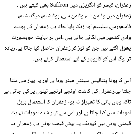
زعفران، کیسر کو انگریزی میں Saffron بھی کہتے ہیں ۔
زعفران میں وٹامن اے، وٹامن سی، پوٹاشیم، میگنیشیم،
فاسفورس، سلینیم اور زنک پایا جاتا ہے۔ زعفران کے پودے
وادی کشمیر میں لگائے جاتے ہیں ۔اس پر نہایت خوبصورت
پھول اگتے ہیں جن کو توڑ کر زعفران حاصل کیا جاتا ہے، زیادہ
تر لوگ اس کو کاروبار کے لئے استعمال کرتے ہیں۔
اس کا پودا پنتالیس سینٹی میٹر ہوتا ہے اور یہ پیاز سے ملتا
جلتا ہے۔زعفران کی کاشت اونچے اونچے ٹیلوں پر کی جاتی ہے
تاکہ وہاں پانی کا ٹھہراؤ نہ ہو- زعفران کا استعمال ہربل
ادویات میں کیا جاتا ہے اور اس سے تیار شدہ ادویات نہایت
قیمتی ہوتی ہیں کیونکہ یہ بیش قیمت بوٹی ہے۔ زعفران نہ