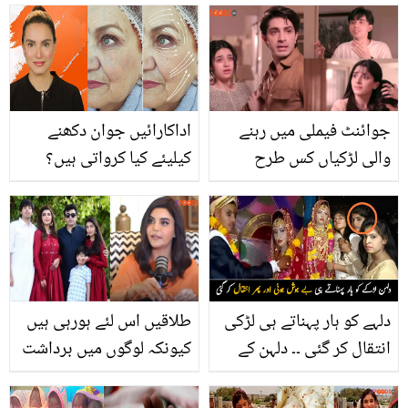
سستے پنجوں کے بے شمار
پلانے کی خوبصورت ویڈیو
فائدے
نے سب کو جذباتی کر دیا،
دیکھیے
جوائنٹ فیملی میں رہنے
اداکارائیں جوان دکھنے
والی لڑکیاں کس طرح
کیلیئے کیا کرواتی ہیں؟
ہراسانی پر خاموش رہتی
چہرے کی جُھریاں دور
ہیں۔۔ ذیشان کی سدرہ سے
کرنے کیلیئے نادیہ حسین نے
نازیبا حرکات ! معاشرے کی
کون سا طریقہ بتایا جسے
تلخ حقیقت کھول کر رکھ
جان کر خواتین کی ہو بڑی
دی
مشکل آسان
دلہے کو ہار پہناتے ہی لڑکی
طلاقیں اس لئے ہورہی ہیں
انتقال کر گئی ۔۔ دلہن کے
کیونکہ لوگوں میں برداشت
انتقال کے بعد گھر والوں نے
ختم ہوگئی ہے۔۔ ندا یاسر
کیوں چھوٹی بیٹی کو دلہے
کے سوشل میڈیا پر اپنا