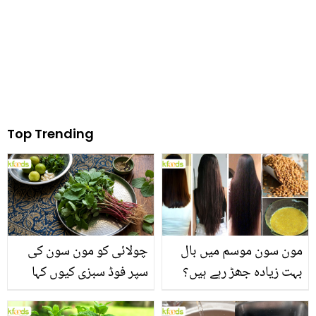
ہیں
جاری کردیں
Top Trending
مون سون موسم میں بال
چولائی کو مون سون کی
بہت زیادہ جھڑ رہے ہیں؟
سپر فوڈ سبزی کیوں کہا
جانیں بالوں کو مضبوط
جاتا ہے؟ جانیں وٹامنز،
بنانے کے چند قدرتی طریقے
منرلز اور اینٹی آکسیڈنٹس