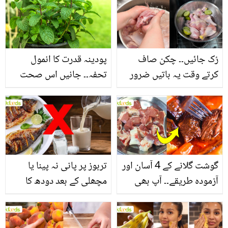
سے بھرپور اس سبزی کے
فائدے
رُک جائیں۔۔ چکن صاف
پودینہ قدرت کا انمول
کرتے وقت یہ باتیں ضرور
تحفہ۔۔ جانیں اس صحت
یاد رکھیں
بخش پتوں کے 10 حیرت
انگیز طبی فوائد
گوشت گلانے کے 4 آسان اور
تربوز پر پانی نہ پینا یا
آزمودہ طریقے۔۔ آپ بھی
مچھلی کے بعد دودھ کا
جانیں انٹرنیشنل شیف کے
استعمال۔۔ جانیں کھانوں
بتائے راز
سے متعلق غلط فہمیوں کی
حقیقت کیا ہے اور افواہ