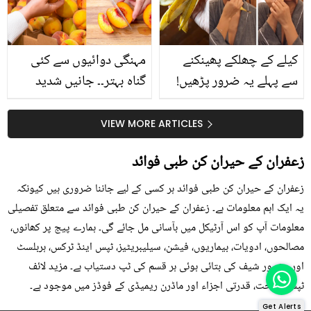
کیا؟
کیلے کے چھلکے پھینکنے
مہنگی دوائیوں سے کئی
سے پہلے یہ ضرور پڑھیں!
گناہ بہتر۔۔ جانیں شدید
جلد کے 3 بڑے مسائل کا
گرمی کے موسم میں آڑو
سستا اور قدرتی حل
کیوں کھانا چاہیے؟
VIEW MORE ARTICLES
زعفران کے حیران کن طبی فوائد
زعفران کے حیران کن طبی فوائد ہر کسی کے لیے جاننا ضروری ہیں کیونکہ
یہ ایک اہم معلومات ہے۔ زعفران کے حیران کن طبی فوائد سے متعلق تفصیلی
معلومات آپ کو اس آرٹیکل میں بآسانی مل جائے گی۔ ہمارے پیج پر کھانوں،
مصالحوں، ادویات، بیماریوں، فیشن، سیلیبریٹیز، ٹپس اینڈ ٹرکس، ہربلسٹ
اور مشہور شیف کی بتائی ہوئی ہر قسم کی ٹپ دستیاب ہے۔ مزید لائف
ٹپس، صحت، قدرتی اجزاء اور ماڈرن ریمیڈی کے فوڈز میں موجود ہے۔
Get Alerts