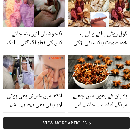
کے ساتھ رخصت کر دیا؟
مذاق بننے اور شادی شدہ
زندگی سے متعلق چند
انکشافات
گول روٹی بنانے والی یہ
6 خوشیاں آئیں، نہ جانے
خوبصورت پاکستانی لڑکی
کس کی نظر لگ گئی ۔۔ ایک
کون ہے اور یہ کیسے مشہور
ساتھ پیدا ہونے والے تمام 6
ہوئی؟ دیکھئے
بچے فوت ہوگئے، مگر
کیسے؟
بادیان کے پھول میں چھپے
آنکھ میں خارش بھی ہوتی
مہنگے فائدے ۔۔ جانیے اس
اور پانی بھی بہتا ہے۔۔ شہر
کے 10 زبردست کمال جس
بھر میں آنکھوں کا تیزی
کے استعمال کے بعد آپ کے
سے پھیلنے والا مرض کیا
VIEW MORE ARTICLES
بھی ہزاروں روپے بچ سکتے
ہے؟ ڈاکٹروں نے ہدایات