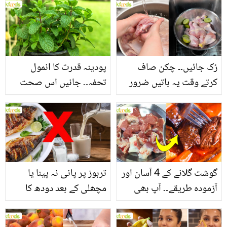
بنانے کے چند قدرتی طریقے
منرلز اور اینٹی آکسیڈنٹس
سے بھرپور اس سبزی کے
فائدے
رُک جائیں۔۔ چکن صاف
پودینہ قدرت کا انمول
کرتے وقت یہ باتیں ضرور
تحفہ۔۔ جانیں اس صحت
یاد رکھیں
بخش پتوں کے 10 حیرت
انگیز طبی فوائد
گوشت گلانے کے 4 آسان اور
تربوز پر پانی نہ پینا یا
آزمودہ طریقے۔۔ آپ بھی
مچھلی کے بعد دودھ کا
جانیں انٹرنیشنل شیف کے
استعمال۔۔ جانیں کھانوں
بتائے راز
سے متعلق غلط فہمیوں کی