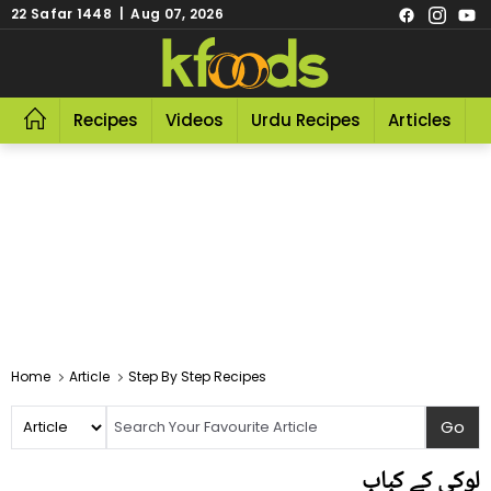
22 Safar 1448 | Aug 07, 2026
Recipes
Videos
Urdu Recipes
Articles
R
Home
Article
Step By Step Recipes
لوکی کے کباب