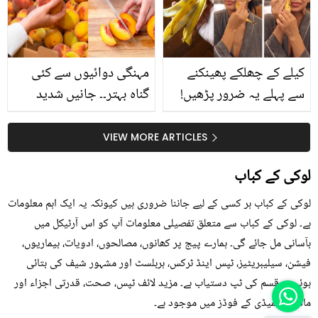
حقیقت کیا ہے اور افواہ
کیا؟
کیلے کے چھلکے پھینکنے
مہنگی دوائیوں سے کئی
سے پہلے یہ ضرور پڑھیں!
گناہ بہتر۔۔ جانیں شدید
جلد کے 3 بڑے مسائل کا
گرمی کے موسم میں آڑو
سستا اور قدرتی حل
کیوں کھانا چاہیے؟
VIEW MORE ARTICLES
لوکی کے کباب
لوکی کے کباب ہر کسی کے لیے جاننا ضروری ہیں کیونکہ یہ ایک اہم معلومات
ہے۔ لوکی کے کباب سے متعلق تفصیلی معلومات آپ کو اس آرٹیکل میں
بآسانی مل جائے گی۔ ہمارے پیج پر کھانوں، مصالحوں، ادویات، بیماریوں،
فیشن، سیلیبریٹیز، ٹپس اینڈ ٹرکس، ہربلسٹ اور مشہور شیف کی بتائی
ہوئی ہر قسم کی ٹپ دستیاب ہے۔ مزید لائف ٹپس، صحت، قدرتی اجزاء اور
ماڈرن ریمیڈی کے فوڈز میں موجود ہے۔