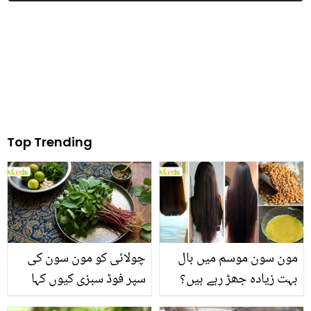
Top Trending
مون سون موسم میں بال
چولائی کو مون سون کی
بہت زیادہ جھڑ رہے ہیں؟
سپر فوڈ سبزی کیوں کہا
جانیں بالوں کو مضبوط
جاتا ہے؟ جانیں وٹامنز،