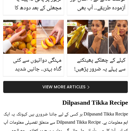
مچھلی کے بعد دودھ کا
آزمودہ طریقے۔۔ آپ بھی
استعمال۔۔ جانیں کھانوں
جانیں انٹرنیشنل شیف کے
سے متعلق غلط فہمیوں کی
بتائے راز
حقیقت کیا ہے اور افواہ
کیا؟
مہنگی دوائیوں سے کئی
کیلے کے چھلکے پھینکنے
گناہ بہتر۔۔ جانیں شدید
سے پہلے یہ ضرور پڑھیں!
گرمی کے موسم میں آڑو
جلد کے 3 بڑے مسائل کا
کیوں کھانا چاہیے؟
سستا اور قدرتی حل
VIEW MORE ARTICLES
Dilpasand Tikka Recipe
Dilpasand Tikka Recipe ہر کسی کے لیے جاننا ضروری ہیں کیونکہ یہ ایک
اہم معلومات ہے۔ Dilpasand Tikka Recipe سے متعلق تفصیلی معلومات آپ
کو اس آرٹیکل میں بآسانی مل جائے گی۔ ہمارے پیج پر کھانوں، مصالحوں،