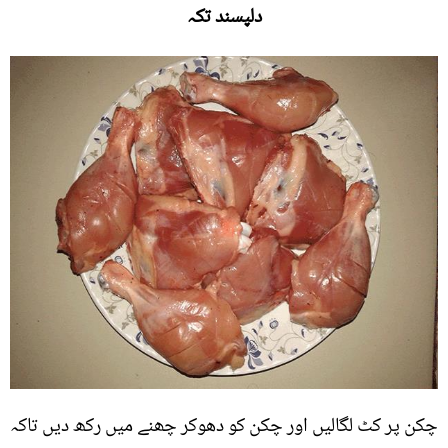
دلپسند تکہ
چکن پر کٹ لگالیں اور چکن کو دھوکر چھنے میں رکھ دیں تاکہ