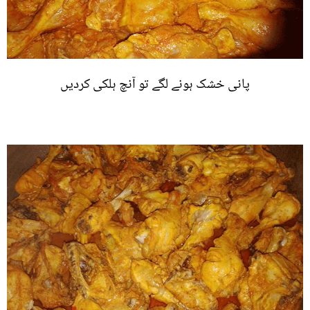
پانی خشک ہونے لگے تو آنچ ہلکی کردیں