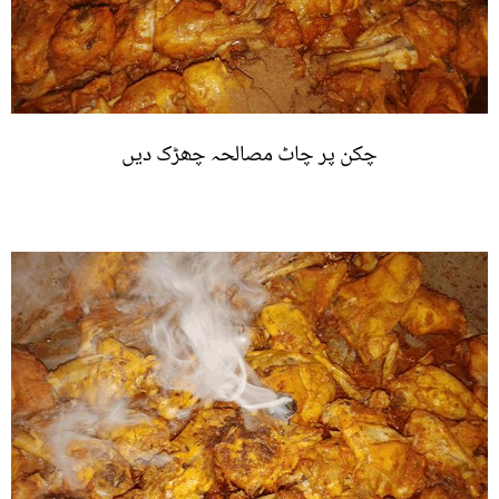
چکن پر چاٹ مصالحہ چھڑک دیں