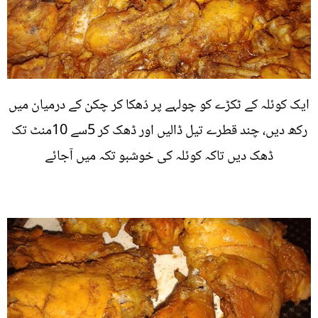
ایک کوئلہ کے ٹکڑے کو چولہے پر دُھکا کر چکن کے درمیان میں
رکھ دیں، چند قطرے تیل ڈالیں اور ڈھک کر 5سے 10منٹ تک
ڈھک دیں تاکہ کوئلہ کی خوشبو تکہ میں آجائے