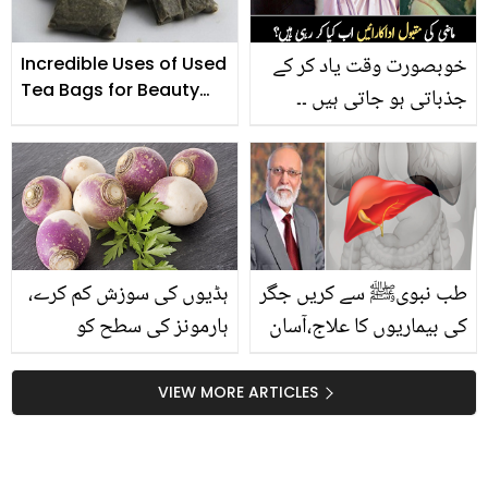
بارے میں آپ نہیں جانتے
خوبصورت وقت یاد کر کے
Incredible Uses of Used
Tea Bags for Beauty
جذباتی ہو جاتی ہیں ۔۔
and Health
ماضی کی مقبول اداکارائیں
اب کیا کر رہی ہیں؟
طب نبویﷺ سے کریں جگر
ہڈیوں کی سوزش کم کرے،
کی بیماریوں کا علاج،آسان
ہارمونز کی سطح کو
نسخہ آزمائیں اور بیماریوں
متوازن رکھے۔۔ کیلشئیم کا
سے نجات پائیں۔۔۔
خزانہ شلجم کے 8 حیرت
VIEW MORE ARTICLES
انگیز فوائد