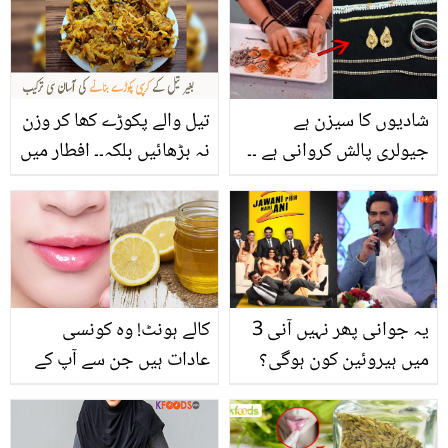
شادیوں کا سیزن ہے
تیل والے پکوڑے کھا کر وزن
جیولری پالش کروانی ہے ۔۔
نہ بڑھائیں بلکہ۔۔ افطار میں
اب سونے چاندی کے زیور
بغیر تیل کے کرسپی پکوڑے
باہر لے جانے کی ضرورت
بنا کر سب کی داد لینے کی
نہیں! بلکہ گھر بیٹھے خود
آسان ترکیب
ہی اس طریقے سے زیور
چمکائیں
یہ جوانی پھر نہیں آنی 3
کالے ہونٹ! وہ کونسی
میں ہیروئین کون ہوگی؟
عادات ہیں جن سے آپ کے
ہمایوں سعید کا انکشاف
ہونٹ کالے ہو جاتے ہیں۔۔
جانیں ان کو دوبارہ سے