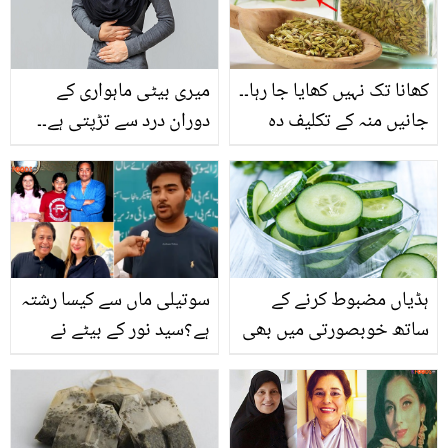
گلابی بنانے کا آسان طریقہ
کھانا تک نہیں کھایا جا رہا۔۔
میری بیٹی ماہواری کے
جانیں منہ کے تکلیف دہ
دوران درد سے تڑپتی ہے۔۔
چھالے ٹھیک کرنے کے لیئے
پیٹ میں تکلیف، درد اور
سونف میں کیا ملا کر کھانا
تھکن! ماہواری کی تکلیف
چاہیئے؟
کو کم کرنے کے سادہ طریقے
ہڈیاں مضبوط کرنے کے
سوتیلی ماں سے کیسا رشتہ
ساتھ خوبصورتی میں بھی
ہے؟سید نور کے بیٹے نے
اضافہ کرتا ہے ۔۔ صحت سے
پہلی بات صائمہ کی اصلیت
بھرپور کھیرے کے بے شمار
سب کو بتادی
کرشماتی فوائد جس کے