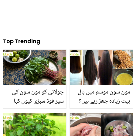
Top Trending
مون سون موسم میں بال
چولائی کو مون سون کی
بہت زیادہ جھڑ رہے ہیں؟
سپر فوڈ سبزی کیوں کہا
جانیں بالوں کو مضبوط
جاتا ہے؟ جانیں وٹامنز،
بنانے کے چند قدرتی طریقے
منرلز اور اینٹی آکسیڈنٹس
سے بھرپور اس سبزی کے