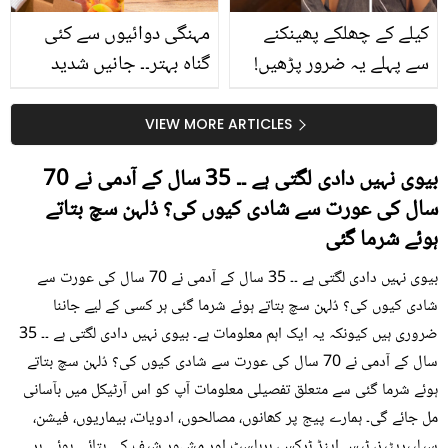
کیلے کے چھلکے پھینکنے
مہنگی دوائیوں سے کئی
سے پہلے یہ ضرور پڑھیں!
گناہ بہتر۔۔ جانیں شدید
جلد کے 3 بڑے مسائل کا
گرمی کے موسم میں آڑو
سستا اور قدرتی حل
کیوں کھانا چاہیے؟
VIEW MORE ARTICLES
بیوی نہیں دادی لگتی ہے ۔۔ 35 سال کے آدمی نے 70
سال کی عورت سے شادی کیوں کی؟ دُلہن سچ بتاتے
ہوئے شرما گئی
بیوی نہیں دادی لگتی ہے ۔۔ 35 سال کے آدمی نے 70 سال کی عورت سے
شادی کیوں کی؟ دُلہن سچ بتاتے ہوئے شرما گئی ہر کسی کے لیے جاننا
ضروری ہیں کیونکہ یہ ایک اہم معلومات ہے۔ بیوی نہیں دادی لگتی ہے ۔۔ 35
سال کے آدمی نے 70 سال کی عورت سے شادی کیوں کی؟ دُلہن سچ بتاتے
ہوئے شرما گئی سے متعلق تفصیلی معلومات آپ کو اس آرٹیکل میں بآسانی
مل جائے گی۔ ہمارے پیج پر کھانوں، مصالحوں، ادویات، بیماریوں، فیشن،
سیلیبریٹیز، ٹپس اینڈ ٹرکس، ہربلسٹ اور مشہور شیف کی بتائی ہوئی ہر