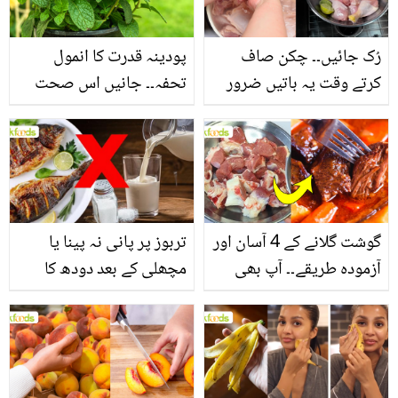
فائدے
رُک جائیں۔۔ چکن صاف
پودینہ قدرت کا انمول
کرتے وقت یہ باتیں ضرور
تحفہ۔۔ جانیں اس صحت
یاد رکھیں
بخش پتوں کے 10 حیرت
انگیز طبی فوائد
گوشت گلانے کے 4 آسان اور
تربوز پر پانی نہ پینا یا
آزمودہ طریقے۔۔ آپ بھی
مچھلی کے بعد دودھ کا
جانیں انٹرنیشنل شیف کے
استعمال۔۔ جانیں کھانوں
بتائے راز
سے متعلق غلط فہمیوں کی
حقیقت کیا ہے اور افواہ
کیا؟