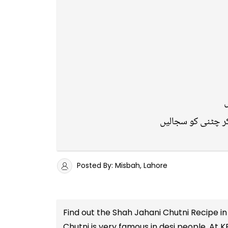
ں
ر چٹنی کو سجالیں
Posted By: Misbah, Lahore
Find out the
Shah Jahani Chutni Recipe in
Chutni is very famous in desi people. At 