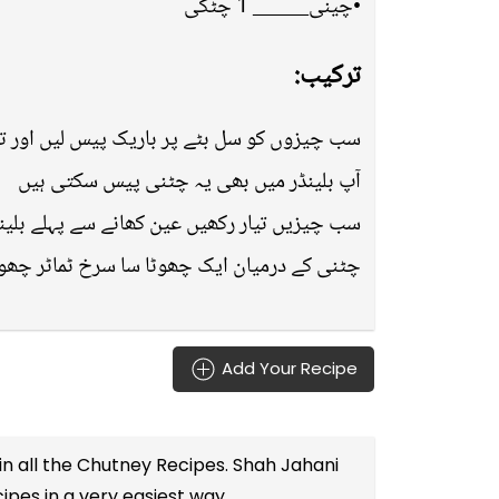
•چینی_____ 1 چٹکی
ترکیب:
سب چیزوں کو سل بٹے پر باریک پیس لیں اور تا
آپ بلینڈر میں بھی یہ چٹنی پیس سکتی ہیں
سب چیزیں تیار رکھیں عین کھانے سے پہلے بلین
چٹنی کے درمیان ایک چھوٹا سا سرخ ٹماٹر چھو
Add Your Recipe
in all the
Chutney Recipes
. Shah Jahani
cipes
in a very easiest way.