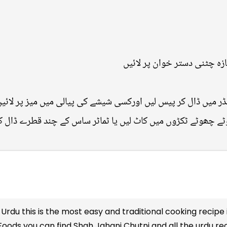
زہ چٹنی دستر خوان پر لائیں
ڈر میں ڈال کر پیس لیں اورکسی شیشے کی پیالی میں میز پر لائی
ٹے چھوٹے ٹکڑوں میں کاٹ لیں یا ٹماٹر ساس کے چند قطرے ڈال ک
 Urdu
this is the most easy and traditional cooking recipe 
KFoods you can find Shah Jahani Chutni and all the
urdu re