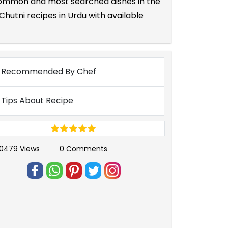
e common and most searched dishes in the
hutni recipes in Urdu with available
Recommended By Chef
Tips About Recipe
0479 Views
0 Comments