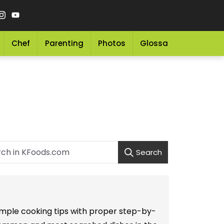
Chef
Parenting
Photos
Glossary
Grocery 
Search
simple cooking tips with proper step-by-