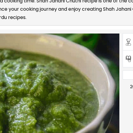
 and cooking time. Shah Jahani Chutni recipe is one of th
e your cooking journey and enjoy creating Shah Jahani C
rdu recipes.
2