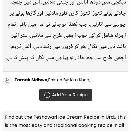
دیگچی میں دودھ ابالیں اور چینی ملالیں۔ اس میں چمچہ
چلاتے ہوئے تھوڑا تھوڑا کارن فلور ملائیں اور گاڑھا ہونے پر
چولہے سے اتارلیں۔ جب ٹھنڈا ہوجائے تو اس میں باقی تمام
اجزاء شامل کر کے خوب اچھی طرح سے ملائیں، پھر ائیر
ٹائٹ ڈبے میں نکال بھر کر فریزر میں رکھ دیں۔ آئس کریم
اچھی طرح سے جم جائے تو پیالوں میں نکال کر پیش کریں۔
Zarnak Sidhwa
,Posted By: Kim Khan,
Add Your Recipe
Find out the
Peshawari Ice Cream Recipe in Urdu
this
is the most easy and traditional cooking recipe in all