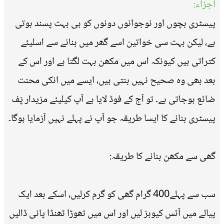
اجزاء:
پیسٹری بچوں اور نوجوانوں دونوں کو ہی بہت پسند ہوتی
ہے، لیکن بہت سی خواتین اسے گھر میں بنانے سے اسلیئے
کتراتی ہیں کیونکہ اس میں مکھن بہت لگتا ہے اور اس کے
بعد بھی وہ صحیح نہیں بنتی ہیں، ایسے میں انکی محنت
ضائع ہوجاتی ہے۔ تو آج کے فوڈ لایا ہے آپ کیلیئے مزیدار پَف
پیسٹری بنانے کا ایسا طریقہ جو آپ نے پہلے نہیں آزمایا ہوگا۔
گھی سے مکھن بنانے کا طریقہ:
سب سے پہلے400 گرام گھی کو گرم کرلیں، اسکے بعد ایک
پیالے میں آئس کیوبز لیں اور اس میں تھوڑا ٹھنڈا پانی ڈالیں