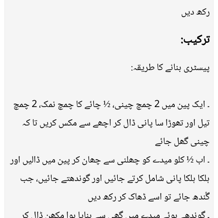
رکھ دیں
ترکیب:
پیسٹری بنانے کا طریقہ:
۔ ایک پین میں 2 چمچ چینی، ½ چائے کا چمچ نمک، 2 چمچ
تیل اور تھوڑا سا پانی ڈال کر اچھے سے مکس کریں تا کہ
چینی گھل جائے
۔ اب ½ کلو میدے کو چھلنی سے چھان کر پین میں ڈالیں اور
ہلکا ہلکا پانی شامل کرتے جائیں اور گوندھتے جائیں، جب
گُندھ جائے تو اسے ڈھاک کر رکھ دیں
۔ گوندھے ہوئے میدے میں گھی سے بنایا ہوا مکھن ڈال کر