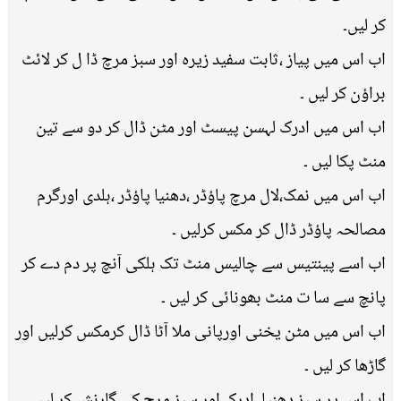
کر لیں۔
اب اس میں پیاز ،ثابت سفید زیرہ اور سبز مرچ ڈا ل کر لائٹ
براؤن کر لیں ۔
اب اس میں ادرک لہسن پیسٹ اور مٹن ڈال کر دو سے تین
منٹ پکا لیں ۔
اب اس میں نمک،لال مرچ پاؤڈر ،دھنیا پاؤڈر ،ہلدی اورگرم
مصالحہ پاؤڈر ڈال کر مکس کرلیں ۔
اب اسے پینتیس سے چالیس منٹ تک ہلکی آنچ پر دم دے کر
پانچ سے سا ت منٹ بھونائی کر لیں ۔
اب اس میں مٹن یخنی اورپانی ملا آٹا ڈال کرمکس کرلیں اور
گاڑھا کر لیں ۔
اب اس پر سبز دھنیا ،ادرک اور سبز مرچ کی گارنش کر لیں ۔