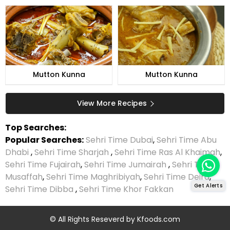
Mutton Kunna
Mutton Kunna
View More Recipes
Top Searches:
Popular Searches:
Sehri Time Dubai
,
Sehri Time Abu
Dhabi
,
Sehri Time Sharjah
,
Sehri Time Ras Al Khaimah
,
Sehri Time Fujairah
,
Sehri Time Jumairah
,
Sehri Time
Musaffah
,
Sehri Time Maghribiyah
,
Sehri Time Deira
,
Get Alerts
Sehri Time Dibba
,
Sehri Time Khor Fakkan
© All Rights Reseverd by
Kfoods.com