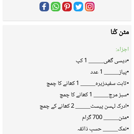
مٹن کُنا
اجزاء:
•دیسی گھی_____ 1 کپ
•پیاز_____ 1 عدد
•ثابت سفیدزیرہ_____ 1 کھانے کا چمچ
•سبز مرچ_____ 1 کھانے کا چمچ
•ادرک لہسن پیسٹ_____ 2 کھانے کے چمچ
•مٹن_____ 700 گرام
•نمک_____ حسبِ ذائقہ