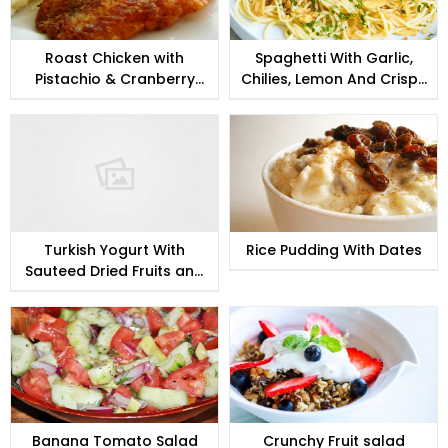
Roast Chicken with
Spaghetti With Garlic,
Pistachio & Cranberry
Chilies, Lemon And Crispy
Stuffing
Bread Crumbs
Turkish Yogurt With
Rice Pudding With Dates
Sauteed Dried Fruits and
Nuts
Banana Tomato Salad
Crunchy Fruit salad