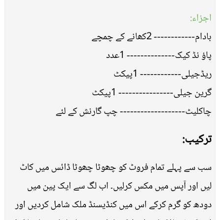
اجزاء:
بادام------------ 2کھانے کے چمچے
پاﺅ نڈ کیک-------------- 1عدد
ریڈجیلی------------ 1پیکٹ
گرین جیلی---------------- 1پیکٹ
چاکلیٹ------------------- چپ گارنش کے لئے
ترکیب:
سب سے پہلے تمام فروٹ کو چھوٹا چھوٹا ڈائس میں کاٹ
لیں اور آپس میں مکس کرلیں۔ اب لگ سے ایک پین میں
دودھ کو گرم کرکے اس میں کنڈیسنڈ ملک شامل کردیں اور