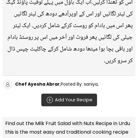
اس کو ٹھنڈا کرلیں۔اب ایک باﺅل میں پہلے لوفیٹ پاﺅنڈ کیک
کی لیئر لگائیں اور اس کے اوپرآدھے دودھ کی لیئر لگائیں
پھر اس میں بادام کو روسٹ کرکے شامل کردیں۔ ایک لیئر
جیلی کی لگائیں پھر فروٹ اور آخر میں اس پر روسٹڈ بادام
اور باقی بچا ہوا میٹھا دودھ شامل کرکے چاکلیٹ چپس ڈال
کر سرو کریں۔
Chef Ayesha Abrar
,Posted By: saniya,
Add Your Recipe
Find out the
Milk Fruit Salad with Nuts Recipe in Urdu
this is the most easy and traditional cooking recipe