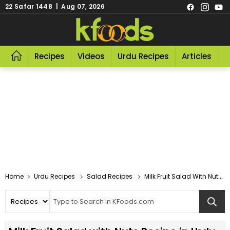
22 Safar 1448 | Aug 07, 2026
Recipes
Videos
Urdu Recipes
Articles
R
Home
Urdu Recipes
Salad Recipes
Milk Fruit Salad With Nuts Recipe In Urdu