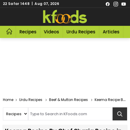
22 Safar 1448 | Aug 07, 2026
Recipes
Videos
Urdu Recipes
Articles
R
Home
Urdu Recipes
Beef & Mutton Recipes
Keema Recipe By Chef Shazia Recipe In Urdu