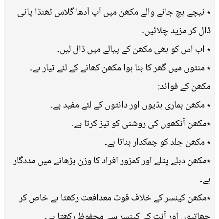
٭ نیچے بچ جانے والے مکھن میں آپ آدھا گلاس ٹھنڈا پانی
ڈال کر مزید چلائیں۔
٭ اب اس کو بھی مکھن کے پیالے میں ڈال لیں۔
٭ منٹوں میں گھر کا بنا ہوا مکھن کھانے کے لئے تیار ہے۔
مکھن کے فوائد:
٭ مکھن ہماری ہڈیوں اور دانتوں کے لئے مفید ہے۔
٭مکھن آنکھوں کی روشنی کو تیز کرتا ہے۔
٭ مکھن جلد کو چمکدار بناتا ہے۔
٭مکھن دبلے پتلے اور کمزور افراد کا وزن بڑھانے میں مددگار
ہے۔
٭مکھن کینسر کے خلاف قوت معدافعت رکھتا ہے خاص کر
چھاتیوں اور آنت کے کینسر سے محفوظ رکھتا ہے۔