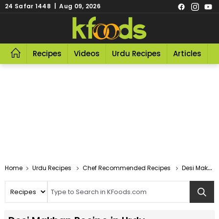
24 Safar 1448 | Aug 09, 2026
Recipes
Videos
Urdu Recipes
Articles
R
Home
Urdu Recipes
Chef Recommended Recipes
Desi Makhan Recipe In Urdu