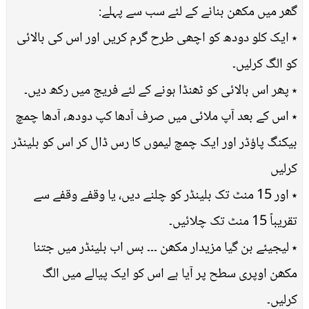
گھر میں مکھن بنانے کے لئے سب سے پہلے:
٭ ایک کلو دودھ کو اچھی طرح گرم کریں اور اس کی بالائی
کو الگ کرلیں۔
٭ پھر اس بالائی کو ٹھنڈا ہونے کے لئے فریج میں رکھ دیں۔
٭ اس کے بعد آپ ملائی میں صرف آدھا کپ دودھ، آدھا چمچ
بیکنگ پاؤڈر اور ایک چمچ لیموں کا رس ڈال کر اس کو بلینڈر
کرلیں
٭ اور 15 منٹ تک بلینڈر کو چلنے دیں، یا وقفے وقفے سے
تقریباً 15 منٹ تک چلائیں۔
٭ لیجیئے بن گیا مزیدار مکھن ۔۔۔ بس اب بلینڈر میں جتنا
مکھن اوپری سطح پر آیا ہے اس کو ایک پیالے میں الگ
کرلیں۔