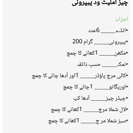
چیز آملیٹ ود پیپرونی
اجزاء:
•انڈے_____ 6عدد
•پیپرونی_____ گرام 200
•مکھن_____ 1کھانے کا چمچ
•نمک_____ حسبِ ذائقہ
•کالی مرچ پاؤڈر_____ 1اور آدھا چائے کا چمچ
•اوریگانو_____ 1چائے کا چمچ
•چیڈر چیز_____ آدھا کپ
•لال شملا مرچ_____ 1کھانے کا چمچ
•سبز شملا مر چ_____ 1کھانے کا چمچ