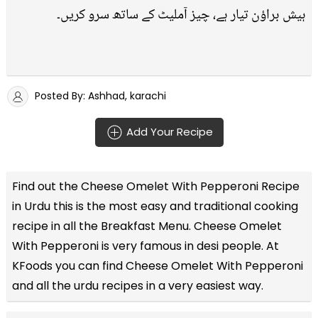
ہیش براؤن تیار ہے، چیز آملیٹ کے ساتھ سرو کریں۔
Posted By: Ashhad, karachi
Add Your Recipe
Find out the
Cheese Omelet With Pepperoni Recipe
in Urdu
this is the most easy and traditional cooking
recipe in all the
Breakfast Menu
. Cheese Omelet
With Pepperoni is very famous in desi people. At
KFoods you can find Cheese Omelet With Pepperoni
and all the
urdu recipes
in a very easiest way.