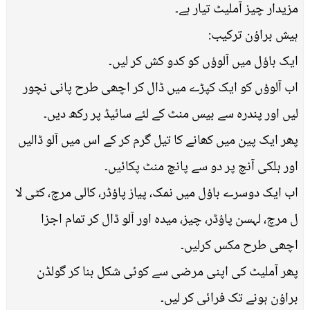
مزیدار چیز آملیٹ تیار ہے۔
ہیش براؤن ترکیب:
ایک باؤل میں آلوؤں کو کدو کش کر لیں۔
اب آلوؤں کو ایک کپڑے میں ڈال کر اچھی طرح پانی نچور
لیں اور پندرہ سے بیس منٹ کے لئے سائیڈ پر رکھ دیں۔
پھر ایک پین میں کھانے کا تیل گرم کر کے اس میں آلو ڈالیں
اور ہلکی آنچ پر دو سے پانچ منٹ پکائیں۔
اب ایک دوسرے باؤل میں نمک، پیاز پاؤڈر، کالی مرچ، کٹی لا
ل مرچ، لہسن پاؤڈر، چیز، میدہ اور آلو ڈال کر تمام اجزا
اچھی طرح مکس کرلیں۔
پھر آملیٹ کی اپنی مرضی سے کوئی شکل بنا کر گولڈن
براؤن ہونے تک فرائی کر لیں۔