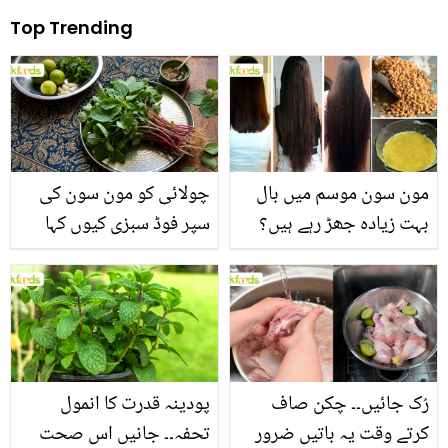
Top Trending
مون سون موسم میں بال
چولائی کو مون سون کی
بہت زیادہ جھڑ رہے ہیں؟
سپر فوڈ سبزی کیوں کہا
جانیں بالوں کو مضبوط
جاتا ہے؟ جانیں وٹامنز،
بنانے کے چند قدرتی طریقے
منرلز اور اینٹی آکسیڈنٹس
سے بھرپور اس سبزی کے
فائدے
رُک جائیں۔۔ چکن صاف
پودینہ قدرت کا انمول
کرتے وقت یہ باتیں ضرور
تحفہ۔۔ جانیں اس صحت