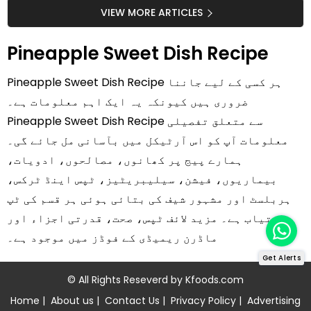
سستا اور قدرتی حل
کیوں کھانا چاہیے؟
VIEW MORE ARTICLES
Pineapple Sweet Dish Recipe
Pineapple Sweet Dish Recipe ہر کسی کے لیے جاننا
ضروری ہیں کیونکہ یہ ایک اہم معلومات ہے۔
Pineapple Sweet Dish Recipe سے متعلق تفصیلی
معلومات آپ کو اس آرٹیکل میں بآسانی مل جائے گی۔
ہمارے پیج پر کھانوں، مصالحوں، ادویات،
بیماریوں، فیشن، سیلیبریٹیز، ٹپس اینڈ ٹرکس،
ہربلسٹ اور مشہور شیف کی بتائی ہوئی ہر قسم کی ٹپ
دستیاب ہے۔ مزید لائف ٹپس، صحت، قدرتی اجزاء اور
ماڈرن ریمیڈی کے فوڈز میں موجود ہے۔
Get Alerts
© All Rights Reseverd by
Kfoods.com
Home
|
About us
|
Contact Us
|
Privacy Policy
|
Advertising