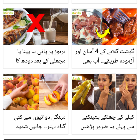
یاد رکھیں
بخش پتوں کے 10 حیرت
انگیز طبی فوائد
گوشت گلانے کے 4 آسان اور
تربوز پر پانی نہ پینا یا
آزمودہ طریقے۔۔ آپ بھی
مچھلی کے بعد دودھ کا
جانیں انٹرنیشنل شیف کے
استعمال۔۔ جانیں کھانوں
بتائے راز
سے متعلق غلط فہمیوں کی
حقیقت کیا ہے اور افواہ
کیا؟
کیلے کے چھلکے پھینکنے
مہنگی دوائیوں سے کئی
سے پہلے یہ ضرور پڑھیں!
گناہ بہتر۔۔ جانیں شدید
جلد کے 3 بڑے مسائل کا
گرمی کے موسم میں آڑو