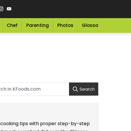
Chef
Parenting
Photos
Glossary
Grocery 
Search
e cooking tips with proper step-by-step