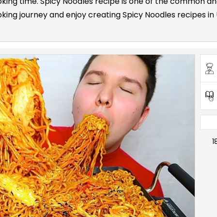
cooking time. Spicy Noodles recipe is one of the common a
ing journey and enjoy creating Spicy Noodles recipes in U
1