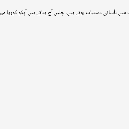
ٹ میں بآسانی دستیاب ہوتے ہیں۔ چلیں آج بتاتے ہیں آپکو کوریا میں 