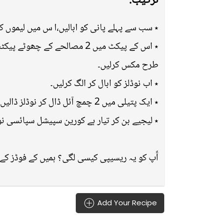
ترکیب:
٭ سب سے پہلے پانی کو ابالیں،ا س میں لیموں کا 
٭ اس کے پیکٹ میں 2 مصالحے ک
طرح مکس کرلیں۔
٭ اب نوڈلز کو ابال کر الگ کرلیں۔
٭ ایک پتیلی میں 2 چمچ آئل ڈال کر نوڈلز ڈالیں اور چمچ سے چلائیں پھر مصالحہ ڈال کر اچھی طرح مکس کریں اور 2 سے 3 منٹ کیلئے دم پر رکھ دیں۔
٭ لیجیے بن کر تیار ہے کورین سپیشل سپائسی نو
آٌپ کو یہ ریسیپی کیسی لگی؟ ہمیں کے فوڈز کے
Add Your Recipe