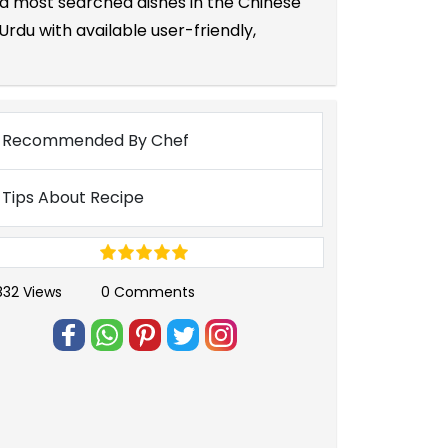
nd most searched dishes in the Chinese
rdu with available user-friendly,
Recommended By Chef
Tips About Recipe
832 Views
0 Comments