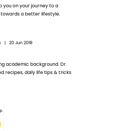
lp you on your journey to a
owards a better lifestyle.
ws |
20 Jun 2018
trong academic background. Dr.
ecipes, daily life tips & tricks