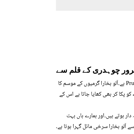
سرور چوہدری کے قلم سے
قارئین!فارسی میں اس کو آلو بخارا اور انگریزی میں Plum کہتے ہیں اس کا نباتاتی نام Prunus Dometica ہے۔آلو بخارا گرمیوں کے موسم کا
و پکا کر بھی کھایا جاتا ہے اس کے
دار ہوتے ہیں۔اور ہمارے ہاں بہت
 آلو بخارا سرخی مائل گہرا ہوتا ہے۔