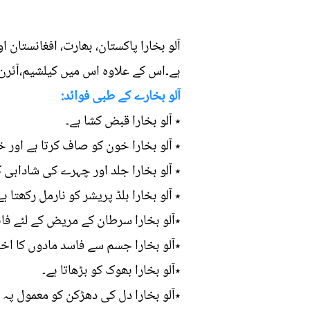
آلو بخارا پاکستان، بھارت، افغانستان ا
ہے۔اس کے علاوہ اس میں کیلشیم،آئرن،
آلو بخارے کے طبی فوائد:
٭ آلو بخارا قبض کشا ہے۔
٭ آلو بخارا خون کو صاف کرتا ہے اور خ
٭ آلو بخارا جلد اور چہرے کی شادابی ک
٭ آلو بخارا بلڈ پریشر کو نارمل رکھتا ہے
٭آلو بخارا سرطان کے مریض کے لئے فائد
٭آلو بخارا جسم سے فاسد مادوں کا اخرا
٭آلو بخارا بھوک کو بڑھاتا ہے۔
٭آلو بخارا دل کی دھڑکن کو معمول پہ لا