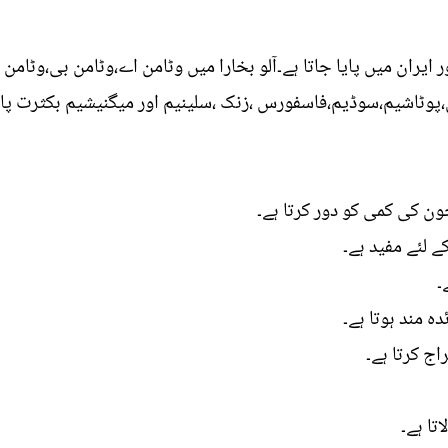
ور ایران میں پایا جاتا ہے۔آلو بخارا میں وٹامن اے،وٹامن بی،وٹامن 
پوٹاشیم،سوڈیم،فاسفورس ،زنک ،سلینیم اور میگنیشیم بکثرت پائ
ون کی کمی کو دور کرتا ہے۔
ے لئے مفید ہے۔
۔
ہ مند ہوتا ہے۔
ج کرتا ہے۔
تا ہے۔