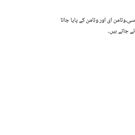
سی،وٹامن ای اور وٹامن کے پایا جاتا
ے جاتے ہیں۔