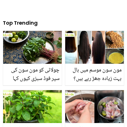
Top Trending
مون سون موسم میں بال
چولائی کو مون سون کی
بہت زیادہ جھڑ رہے ہیں؟
سپر فوڈ سبزی کیوں کہا
جانیں بالوں کو مضبوط
جاتا ہے؟ جانیں وٹامنز،
بنانے کے چند قدرتی طریقے
منرلز اور اینٹی آکسیڈنٹس
سے بھرپور اس سبزی کے
فائدے