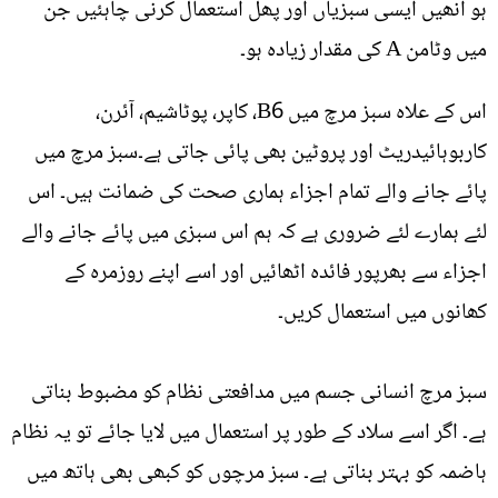
ہو انھیں ایسی سبزیاں اور پھل استعمال کرنی چاہئیں جن
میں وٹامن A کی مقدار زیادہ ہو۔
اس کے علاہ سبز مرچ میں B6، کاپر، پوٹاشیم، آئرن،
کاربوہائیدریٹ اور پروٹین بھی پائی جاتی ہے۔سبز مرچ میں
پائے جانے والے تمام اجزاء ہماری صحت کی ضمانت ہیں۔ اس
لئے ہمارے لئے ضروری ہے کہ ہم اس سبزی میں پائے جانے والے
اجزاء سے بھرپور فائدہ اٹھائیں اور اسے اپنے روزمرہ کے
کھانوں میں استعمال کریں۔
سبز مرچ انسانی جسم میں مدافعتی نظام کو مضبوط بناتی
ہے۔ اگر اسے سلاد کے طور پر استعمال میں لایا جائے تو یہ نظام
ہاضمہ کو بہتر بناتی ہے۔ سبز مرچوں کو کبھی بھی ہاتھ میں