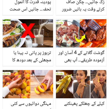
رُک جائیں۔۔ چکن صاف
پودینہ قدرت کا انمول
کرتے وقت یہ باتیں ضرور
تحفہ۔۔ جانیں اس صحت
یاد رکھیں
بخش پتوں کے 10 حیرت
انگیز طبی فوائد
گوشت گلانے کے 4 آسان اور
تربوز پر پانی نہ پینا یا
آزمودہ طریقے۔۔ آپ بھی
مچھلی کے بعد دودھ کا
جانیں انٹرنیشنل شیف کے
استعمال۔۔ جانیں کھانوں
بتائے راز
سے متعلق غلط فہمیوں کی
حقیقت کیا ہے اور افواہ
کیا؟
کیلے کے چھلکے پھینکنے
مہنگی دوائیوں سے کئی