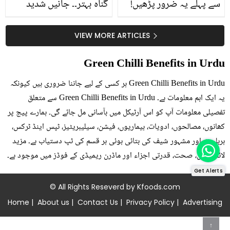
سے پہلے یہ ضرور پڑھیں!
گناہ بہتر۔۔ جانیں شدید
جلد کے 3 بڑے مسائل کا
گرمی کے موسم میں آڑو
سستا اور قدرتی حل
کیوں کھانا چاہیے؟
VIEW MORE ARTICLES
Green Chilli Benefits in Urdu
Green Chilli Benefits in Urdu ہر کسی کے لیے جاننا ضروری ہیں کیونکہ
یہ ایک اہم معلومات ہے۔ Green Chilli Benefits in Urdu سے متعلق
تفصیلی معلومات آپ کو اس آرٹیکل میں بآسانی مل جائے گی۔ ہمارے پیج پر
کھانوں، مصالحوں، ادویات، بیماریوں، فیشن، سیلیبریٹیز، ٹپس اینڈ ٹرکس،
ہربلسٹ اور مشہور شیف کی بتائی ہوئی ہر قسم کی ٹپ دستیاب ہے۔ مزید
لائف ٹپس، صحت، قدرتی اجزاء اور ماڈرن ریمیڈی کے فوڈز میں موجود ہے۔
Get Alerts
© All Rights Reseverd by
Kfoods.com
Home
|
About us
|
Contact Us
|
Privacy Policy
|
Advertising
↑