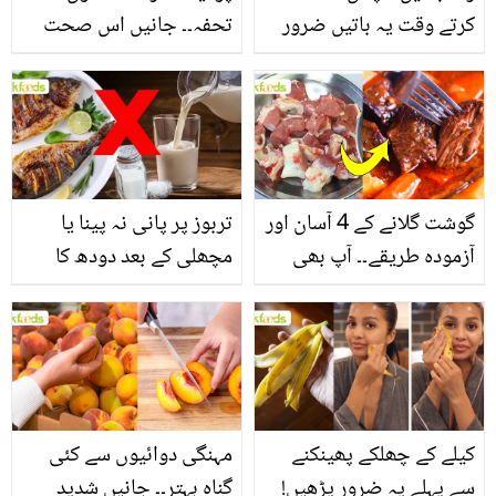
کرتے وقت یہ باتیں ضرور
تحفہ۔۔ جانیں اس صحت
یاد رکھیں
بخش پتوں کے 10 حیرت
انگیز طبی فوائد
گوشت گلانے کے 4 آسان اور
تربوز پر پانی نہ پینا یا
آزمودہ طریقے۔۔ آپ بھی
مچھلی کے بعد دودھ کا
جانیں انٹرنیشنل شیف کے
استعمال۔۔ جانیں کھانوں
بتائے راز
سے متعلق غلط فہمیوں کی
حقیقت کیا ہے اور افواہ
کیا؟
کیلے کے چھلکے پھینکنے
مہنگی دوائیوں سے کئی
سے پہلے یہ ضرور پڑھیں!
گناہ بہتر۔۔ جانیں شدید