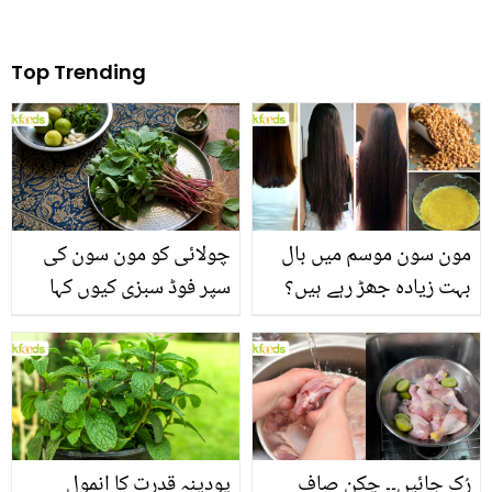
Top Trending
مون سون موسم میں بال
چولائی کو مون سون کی
بہت زیادہ جھڑ رہے ہیں؟
سپر فوڈ سبزی کیوں کہا
جانیں بالوں کو مضبوط
جاتا ہے؟ جانیں وٹامنز،
بنانے کے چند قدرتی طریقے
منرلز اور اینٹی آکسیڈنٹس
سے بھرپور اس سبزی کے
فائدے
رُک جائیں۔۔ چکن صاف
پودینہ قدرت کا انمول