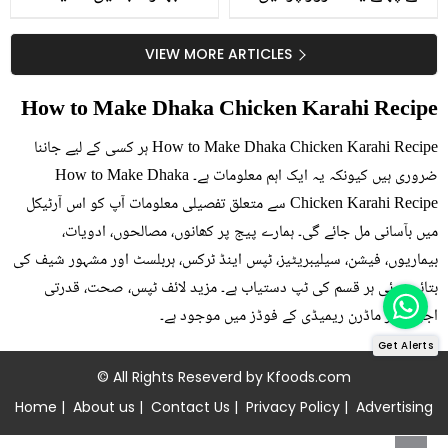
جلد کے 3 بڑے مسائل کا
گرمی کے موسم میں آڑو
سستا اور قدرتی حل
کیوں کھانا چاہیے؟
VIEW MORE ARTICLES
How to Make Dhaka Chicken Karahi Recipe
How to Make Dhaka Chicken Karahi Recipe ہر کسی کے لیے جاننا
ضروری ہیں کیونکہ یہ ایک اہم معلومات ہے۔ How to Make Dhaka
Chicken Karahi Recipe سے متعلق تفصیلی معلومات آپ کو اس آرٹیکل
میں بآسانی مل جائے گی۔ ہمارے پیج پر کھانوں، مصالحوں، ادویات،
بیماریوں، فیشن، سیلیبریٹیز، ٹپس اینڈ ٹرکس، ہربلسٹ اور مشہور شیف کی
بتائی ہوئی ہر قسم کی ٹپ دستیاب ہے۔ مزید لائف ٹپس، صحت، قدرتی
اجزاء اور ماڈرن ریمیڈی کے فوڈز میں موجود ہے۔
Get Alerts
© All Rights Reseverd by
Kfoods.com
Home
|
About us
|
Contact Us
|
Privacy Policy
|
Advertising