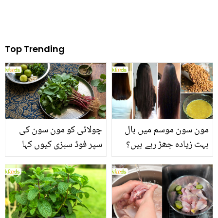
Top Trending
مون سون موسم میں بال
چولائی کو مون سون کی
بہت زیادہ جھڑ رہے ہیں؟
سپر فوڈ سبزی کیوں کہا
جانیں بالوں کو مضبوط
جاتا ہے؟ جانیں وٹامنز،
بنانے کے چند قدرتی طریقے
منرلز اور اینٹی آکسیڈنٹس
سے بھرپور اس سبزی کے
فائدے