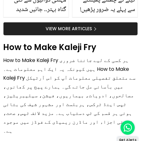
کیلے کے چھلکے پھینکنے
مہنگی دوائیوں سے کئی
سے پہلے یہ ضرور پڑھیں!
گناہ بہتر۔۔ جانیں شدید
جلد کے 3 بڑے مسائل کا
گرمی کے موسم میں آڑو
سستا اور قدرتی حل
کیوں کھانا چاہیے؟
VIEW MORE ARTICLES
How to Make Kaleji Fry
How to Make Kaleji Fry ہر کسی کے لیے جاننا ضروری
ہیں کیونکہ یہ ایک اہم معلومات ہے۔ How to Make
Kaleji Fry سے متعلق تفصیلی معلومات آپ کو اس آرٹیکل
میں بآسانی مل جائے گی۔ ہمارے پیج پر کھانوں،
مصالحوں، ادویات، بیماریوں، فیشن، سیلیبریٹیز،
ٹپس اینڈ ٹرکس، ہربلسٹ اور مشہور شیف کی بتائی
ہوئی ہر قسم کی ٹپ دستیاب ہے۔ مزید لائف ٹپس، صحت،
قدرتی اجزاء اور ماڈرن ریمیڈی کے فوڈز میں موجود
ہے۔
Get Alerts