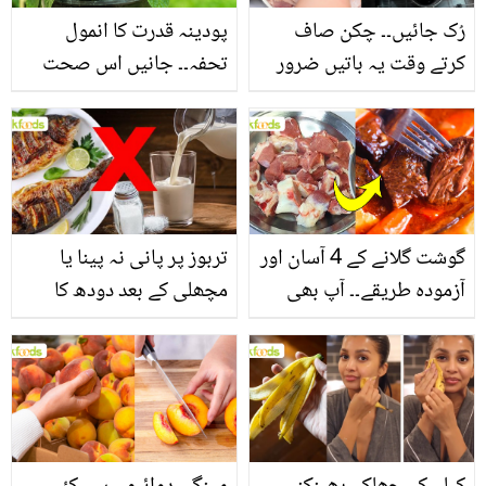
رُک جائیں۔۔ چکن صاف
پودینہ قدرت کا انمول
کرتے وقت یہ باتیں ضرور
تحفہ۔۔ جانیں اس صحت
یاد رکھیں
بخش پتوں کے 10 حیرت
انگیز طبی فوائد
گوشت گلانے کے 4 آسان اور
تربوز پر پانی نہ پینا یا
آزمودہ طریقے۔۔ آپ بھی
مچھلی کے بعد دودھ کا
جانیں انٹرنیشنل شیف کے
استعمال۔۔ جانیں کھانوں
بتائے راز
سے متعلق غلط فہمیوں کی
حقیقت کیا ہے اور افواہ
کیا؟